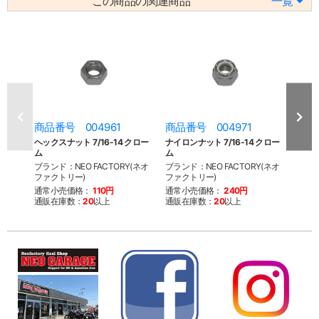
この商品の関連商品
一覧
商品番号 004961
商品番号 004971
商品
ヘックスナット 7/16-14 クロー
ナイロンナット 7/16-14 クロー
アコー
ム
ム
ム
ブランド：NEO FACTORY(ネオ
ブランド：NEO FACTORY(ネオ
ブラン
ファクトリー)
ファクトリー)
ファク
通常小売価格：
110円
通常小売価格：
240円
通常
通販在庫数：
20
以上
通販在庫数：
20
以上
通販