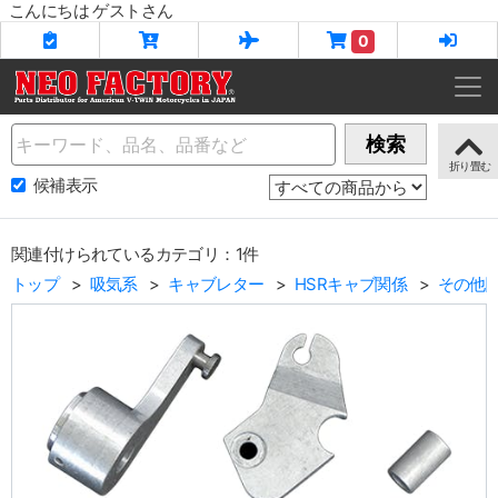
こんにちは ゲストさん
0
Name
検索
候補表示
関連付けられているカテゴリ：1件
トップ
吸気系
キャブレター
HSRキャブ関係
その他