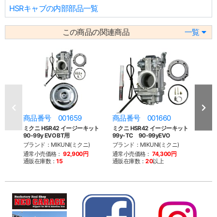
HSRキャブの内部部品一覧
この商品の関連商品
一覧
商品番号 001659
商品番号 001660
商品
ミクニ HSR42 イージーキット
ミクニ HSR42 イージーキット
ミクニ
90-99y EVO BT用
99y-TC 90-99yEVO
94y-
ブランド：MIKUNI(ミクニ)
ブランド：MIKUNI(ミクニ)
ブラン
通常小売価格：
92,900円
通常小売価格：
74,300円
通常
通販在庫数：
15
通販在庫数：
20
以上
通販