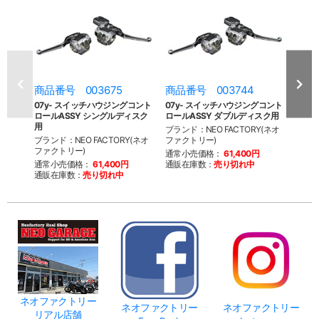
商品番号 003675
商品番号 003744
商品
07y- スイッチハウジングコント
07y- スイッチハウジングコント
ター
ロールASSY シングルディスク
ロールASSY ダブルディスク用
ンキャ
用
ブランド：NEO FACTORY(ネオ
ブラン
ブランド：NEO FACTORY(ネオ
ファクトリー)
ファク
ファクトリー)
通常小売価格：
61,400円
通常
通常小売価格：
61,400円
通販在庫数：
売り切れ中
通販
通販在庫数：
売り切れ中
ネオファクトリー
ネオファクトリー
ネオファクトリー
リアル店舗