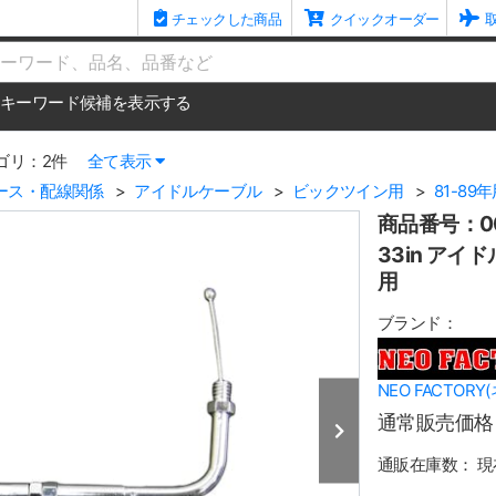
チェックした商品
クイックオーダー
me
キーワード候補を表示する
ゴリ：2件
全て表示
ース・配線関係
アイドルケーブル
ビックツイン用
81-89
商品番号：00
33in アイド
用
ブランド：
NEO FACTOR
通常販売価格
通販在庫数：
現