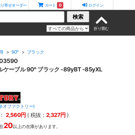
0
取り寄せオーダー
カート
ログイン
検索
年用
90°
ブラック
3590
ルケーブル 90° ブラック -89yBT -85yXL
Y(ネオファクトリー)
：
2,560円
( 税抜：
2,327円
)
20
在
以上の在庫があります。