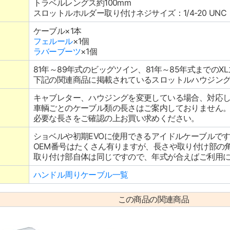
トラベルレングス約100mm
スロットルホルダー取り付けネジサイズ：1/4-20 UNC
ケーブル×1本
フェルール
×1個
ラバーブーツ
×1個
81年～89年式のビッグツイン、81年～85年式までのX
下記の関連商品に掲載されているスロットルハウジン
キャブレター、ハウジングを変更している場合、対応
車輌ごとのケーブル類の長さはご案内しておりません
必要な長さをご確認の上お買い求めください。
ショベルや初期EVOに使用できるアイドルケーブルで
OEM番号はたくさん有りますが、長さや取り付け部の
取り付け部自体は同じですので、年式が合えばご利用
ハンドル周りケーブル一覧
この商品の関連商品