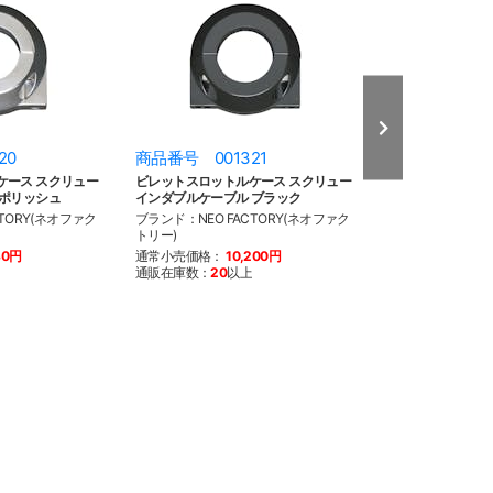
20
商品番号 001321
商品番号 001
ケース スクリュー
ビレットスロットルケース スクリュー
応急用タイコ
 ポリッシュ
インダブルケーブル ブラック
ブランド：NEO F
TORY(ネオファク
ブランド：NEO FACTORY(ネオファク
トリー)
トリー)
通常小売価格：
5
80円
通常小売価格：
10,200円
通販在庫数：
20
以
通販在庫数：
20
以上