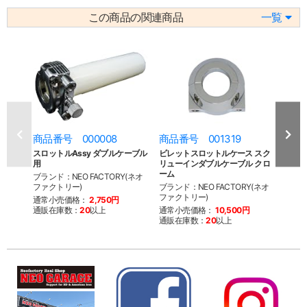
この商品の関連商品
一覧
商品番号 000008
商品番号 001319
商品
スロットルAssy ダブルケーブル
ビレットスロットルケース スク
ビレ
用
リューインダブルケーブル クロ
リュ
ーム
ッシ
ブランド：NEO FACTORY(ネオ
ファクトリー)
ブランド：NEO FACTORY(ネオ
ブラン
ファクトリー)
ファク
通常小売価格：
2,750円
通販在庫数：
20
以上
通常小売価格：
10,500円
通常
通販在庫数：
20
以上
通販