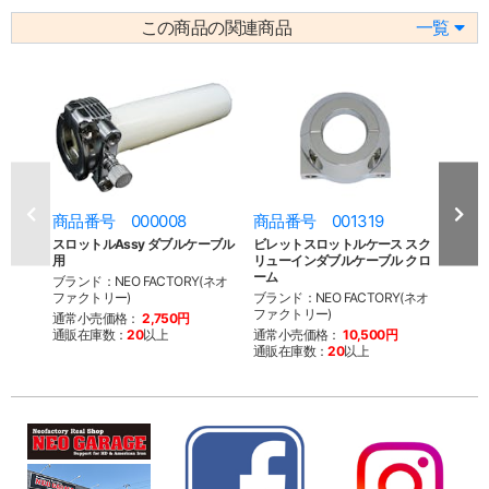
この商品の関連商品
一覧
商品番号 000008
商品番号 001319
商品
スロットルAssy ダブルケーブル
ビレットスロットルケース スク
ビレ
用
リューインダブルケーブル クロ
リュ
ーム
ッシ
ブランド：NEO FACTORY(ネオ
ファクトリー)
ブランド：NEO FACTORY(ネオ
ブラン
ファクトリー)
ファク
通常小売価格：
2,750円
通販在庫数：
20
以上
通常小売価格：
10,500円
通常
通販在庫数：
20
以上
通販