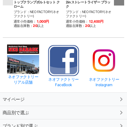
トップクランプボルトセット ク
2in ストレートライザー ブラッ
4-1
ローム
ク
ラッ
ブランド：NEO FACTORY(ネオ
ブランド：NEO FACTORY(ネオ
ブラン
ファクトリー)
ファクトリー)
ファク
通常小売価格：
1,000円
通常小売価格：
12,400円
通常
通販在庫数：
20
以上
通販在庫数：
20
以上
通販
ネオファクトリー
ネオファクトリー
ネオファクトリー
リアル店舗
FaceBook
Instagram
マイページ
商品別で選ぶ
ブランド別で選ぶ