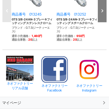
商品番号 013245
商品番号 013252
商品
GTS 3/8-24 AN-3 ブレーキフィ
GTS 3/8-24 AN-3 ブレーキフィ
G.T.
ッティング ステンレスクローム
ッティング スチールクローム
ッドフ
ブランド：G.T.S(ジーティーエ
ブランド：G.T.S(ジーティーエ
ブラン
ス)
ス)
ス)
通常小売価格：
1,460円
通常小売価格：
950円
通常
通販在庫数：
20
以上
通販在庫数：
20
以上
通販
ネオファクトリー
ネオファクトリー
ネオファクトリー
リアル店舗
FaceBook
Instagram
マイページ