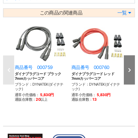
この商品の関連商品
一覧
商品番号 000759
商品番号 000760
商品
ダイナプラグコード ブラック
ダイナプラグコード レッド
ダイ
7mmカッパーコア
7mmカッパーコア
7mm
ブランド：DYNATEK(ダイナテ
ブランド：DYNATEK(ダイナテ
ブラン
ック)
ック)
ック)
通常小売価格：
5,830円
通常小売価格：
5,830円
通常
通販在庫数：
20
以上
通販在庫数：
13
通販