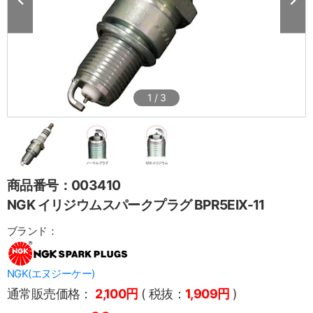
1
/
3
商品番号：003410
NGK イリジウムスパークプラグ BPR5EIX-11
ブランド：
NGK(エヌジーケー)
通常販売価格：
2,100円
( 税抜：
1,909円
)