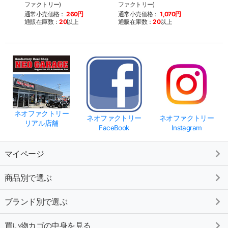
ファクトリー)
ファクトリー)
ファク
通常小売価格：
260円
通常小売価格：
1,070円
通常
通販在庫数：
20
以上
通販在庫数：
20
以上
通販
ネオファクトリー
ネオファクトリー
ネオファクトリー
リアル店舗
FaceBook
Instagram
マイページ
商品別で選ぶ
ブランド別で選ぶ
買い物カゴの中身を見る