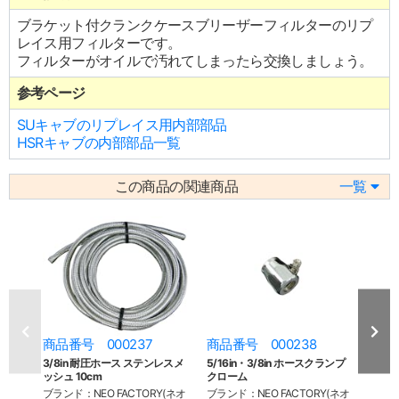
ブラケット付クランクケースブリーザーフィルターのリプ
レイス用フィルターです。
フィルターがオイルで汚れてしまったら交換しましょう。
参考ページ
SUキャブのリプレイス用内部部品
HSRキャブの内部部品一覧
この商品の関連商品
一覧
商品番号 000237
商品番号 000238
商品
3/8in 耐圧ホース ステンレスメ
5/16in・3/8in ホースクランプ
3/8
ッシュ 10cm
クローム
ク 10
ブランド：NEO FACTORY(ネオ
ブランド：NEO FACTORY(ネオ
ブラン