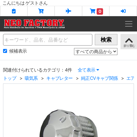
こんにちは ゲストさん
0
Name
検索
候補表示
関連付けられているカテゴリ：4件
全て表示
トップ
吸気系
キャブレター
純正CVキャブ関係
エア