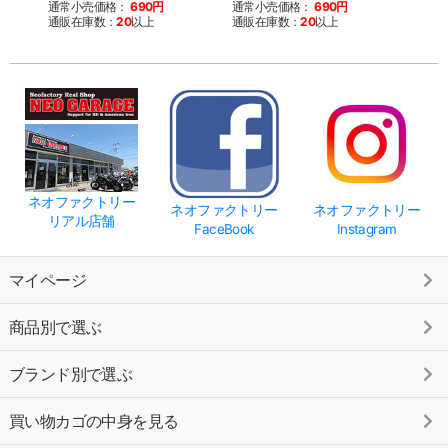
通常小売価格：
690円
通常小売価格：
690円
通常
通販在庫数：
20
以上
通販在庫数：
20
以上
通販
ネオファクトリー
ネオファクトリー
ネオファクトリー
リアル店舗
FaceBook
Instagram
マイページ
商品別で選ぶ
ブランド別で選ぶ
買い物カゴの中身を見る