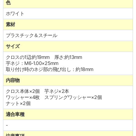
色
ホワイト
素材
プラスチック＆スチール
サイズ
クロスの1辺:約19mm 厚さ:約13mm
芋ネジ：M6-1.00×25mm
取り付け時のネジ部の飛び出し：約18mm
内容物
クロス本体×2個 芋ネジ×2本
ワッシャー×4枚 スプリングワッシャー×2個
ナット×2個
適合車種
-