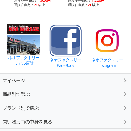
通常小売価格：
1,020円
通常小売価格：
1,220円
通常
通販在庫数：
20
以上
通販在庫数：
20
以上
通販
ネオファクトリー
ネオファクトリー
ネオファクトリー
リアル店舗
FaceBook
Instagram
マイページ
商品別で選ぶ
ブランド別で選ぶ
買い物カゴの中身を見る