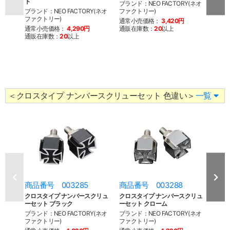
ト
ク 8
ブランド：NEO FACTORY(ネオ
FXW
ブランド：NEO FACTORY(ネオ
ファクトリー)
ファクトリー)
ブラン
通常小売価格：
3,420円
ファク
通常小売価格：
4,290円
通販在庫数：
20
以上
通販在庫数：
20
以上
通常
通販
※こち
を終了
来ませ
＜クロスタイプ ナンバースクリューセット 色違い＞
一覧
商品番号 003285
商品番号 003288
商品
クロスタイプ ナンバースクリュ
クロスタイプ ナンバースクリュ
スリ
ーセット ブラック
ーセット クローム
ーブ
ブランド：NEO FACTORY(ネオ
ブランド：NEO FACTORY(ネオ
ブラン
ファクトリー)
ファクトリー)
ファク