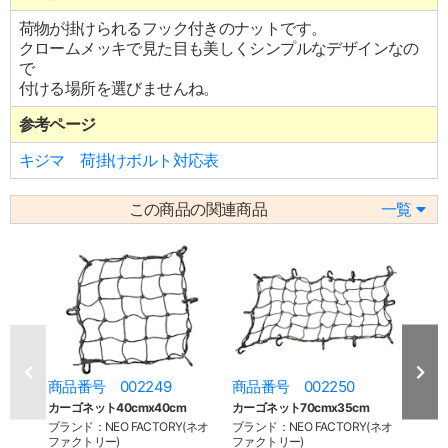
荷物が掛けられるフック付きのナットです。
クロームメッキで見た目も美しくシンプルなデザインなの
で
付ける場所を選びませんね。
参考ページ
キジマ 荷掛けボルト対応表
この商品の関連商品
一覧
商品番号 002249
商品番号 002250
商品
カーゴネット40cmx40cm
カーゴネット70cmx35cm
2%e
バンド 
ブランド：NEO FACTORY(ネオ
ブランド：NEO FACTORY(ネオ
ファクトリー)
ファクトリー)
ブラン