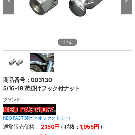
1
/
2
商品番号：003130
5/16-18 荷掛けフック付ナット
ブランド：
NEO FACTORY(ネオファクトリー)
通常販売価格：
2,150円
( 税抜：
1,955円
)