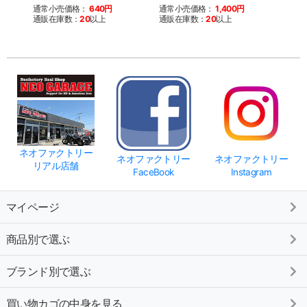
ー)
通常小売価格：
640円
通常小売価格：
1,400円
通販在庫数：
20
以上
通販在庫数：
20
以上
通常
通販
ネオファクトリー
ネオファクトリー
ネオファクトリー
リアル店舗
FaceBook
Instagram
マイページ
商品別で選ぶ
ブランド別で選ぶ
買い物カゴの中身を見る