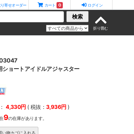
0
取り寄せオーダー
カート
ログイン
検索
3047
R用ショートアイドルアジャスター
：
4,330円
( 税抜：
3,936円
)
9
在
の在庫があります。