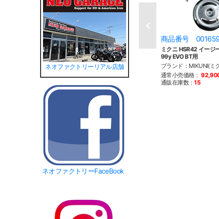
商品番号 00165
ミクニ HSR42 イージ
99y EVO BT用
ブランド：MIKUNI(ミ
ネオファクトリーリアル店舗
通常小売価格：
92,9
通販在庫数：
15
ネオファクトリーFaceBook