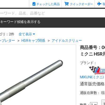
チェックした商品
クイックオーダー
me
キーワード候補を表示する
ゴリ：2件
全て表示
ャブレター
HSRキャブ関係
アイドルスクリュー
商品番号：00
ミクニ HS
ブランド：
MIKUNI(ミクニ)
通常販売価格
通販在庫数：
現
数量：