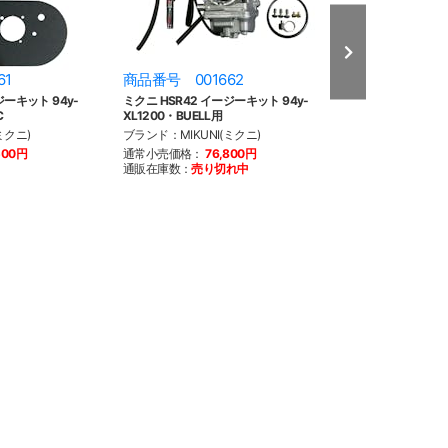
61
商品番号 001662
商品番号 002
ジーキット 94y-
ミクニ HSR42 イージーキット 94y-
ミクニ HSR45 ト
C
XL1200・BUELL用
TC BT用
ミクニ)
ブランド：MIKUNI(ミクニ)
ブランド：MIKUNI
500円
通常小売価格：
76,800円
通常小売価格：
1
通販在庫数：
売り切れ中
通販在庫数：
4