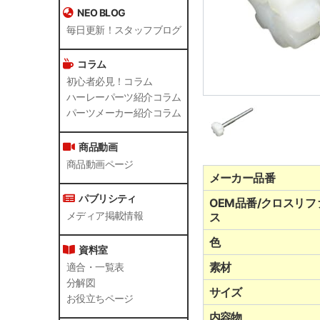
NEO BLOG
毎日更新！スタッフブログ
コラム
初心者必見！コラム
ハーレーパーツ紹介コラム
パーツメーカー紹介コラム
商品動画
商品動画ページ
メーカー品番
パブリシティ
OEM品番/クロスリフ
メディア掲載情報
ス
色
資料室
素材
適合・一覧表
分解図
サイズ
お役立ちページ
内容物