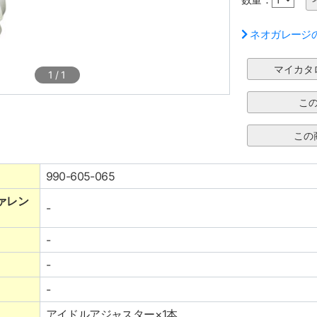
ネオガレージ
1
/
1
990-605-065
ァレン
-
-
-
-
アイドルアジャスター×1本