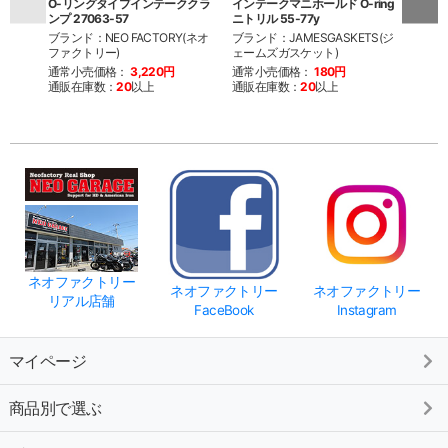
O-リングタイプインテーククラ
インテークマニホールド O-ring
インテ
ンプ 27063-57
ニトリル 55-77y
Viton
ブランド：NEO FACTORY(ネオ
ブランド：JAMESGASKETS(ジ
ブラン
ファクトリー)
ェームズガスケット)
ェーム
通常小売価格：
3,220円
通常小売価格：
180円
通常
通販在庫数：
20
以上
通販在庫数：
20
以上
通販
ネオファクトリー
ネオファクトリー
ネオファクトリー
リアル店舗
FaceBook
Instagram
マイページ
商品別で選ぶ