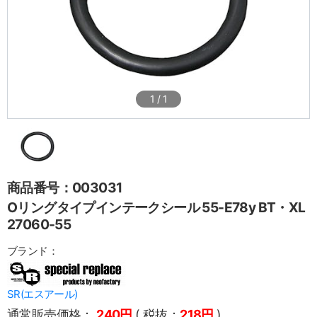
1
/
1
商品番号：003031
Oリングタイプインテークシール 55-E78y BT・XL
27060-55
ブランド：
SR(エスアール)
通常販売価格：
240円
( 税抜：
218円
)