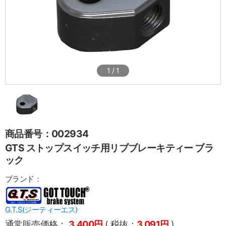
1
/
1
商品番号：002934
GTS ストップスイッチ用リブブレーキティー ブラ
ック
ブランド：
G.T.S(ジーティーエス)
通常販売価格：
3,400円
( 税抜：
3,091円
)