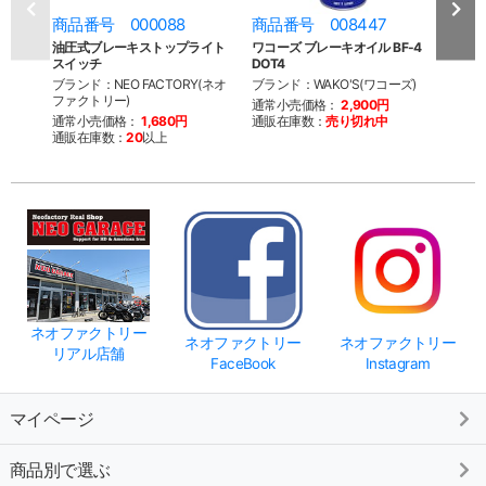
商品番号 000088
商品番号 008447
商品
油圧式ブレーキストップライト
ワコーズ ブレーキオイル BF-4
GTS 
スイッチ
DOT4
ッテ
ブランド：NEO FACTORY(ネオ
ブランド：WAKO'S(ワコーズ)
ブラン
ファクトリー)
ス)
通常小売価格：
2,900円
通常小売価格：
1,680円
通販在庫数：
売り切れ中
通常
通販在庫数：
20
以上
通販
ネオファクトリー
ネオファクトリー
ネオファクトリー
リアル店舗
FaceBook
Instagram
マイページ
商品別で選ぶ