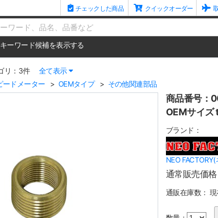
チェックした商品
クイックオーダー
me
キーワード候補を表示する
ゴリ：3件
全て表示
ピードメーター
OEMタイプ
その他関連部品
商品番号：00
OEMサイズ
ブランド：
NEO FACTOR
通常販売価格
通販在庫数：
現
数量：