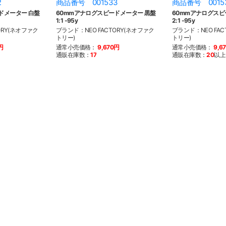
2
商品番号 001533
商品番号 0015
ドメーター 白盤
60mmアナログスピードメーター 黒盤
60mmアナログスピ
1:1 -95y
2:1 -95y
ORY(ネオファク
ブランド：NEO FACTORY(ネオファク
ブランド：NEO FAC
トリー)
トリー)
円
通常小売価格：
9,670円
通常小売価格：
9,6
通販在庫数：
17
通販在庫数：
20
以上