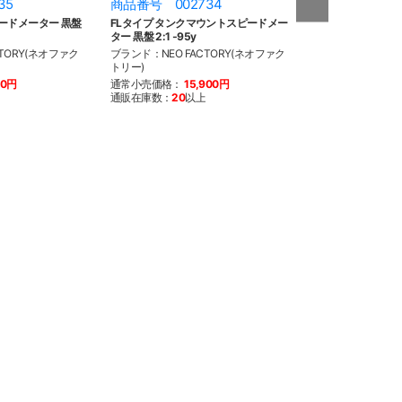
35
商品番号 002734
商品番号 002
ードメーター 黒盤
FLタイプ タンクマウントスピードメー
FLタイプ タンク
ター 黒盤 2:1 ‐95y
ター 黒盤 1:1 ‐95y
TORY(ネオファク
ブランド：NEO FACTORY(ネオファク
ブランド：NEO F
トリー)
トリー)
70円
通常小売価格：
15,900円
通常小売価格：
1
通販在庫数：
20
以上
通販在庫数：
20
以