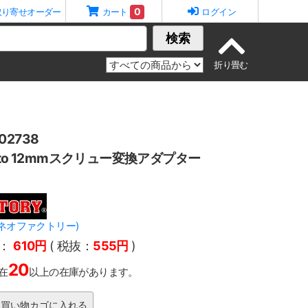
0
取り寄せオーダー
カート
ログイン
検索
2738
 to 12mmスクリュー変換アダプター
Y(ネオファクトリー)
：
610円
( 税抜：
555円
)
20
在
以上の在庫があります。