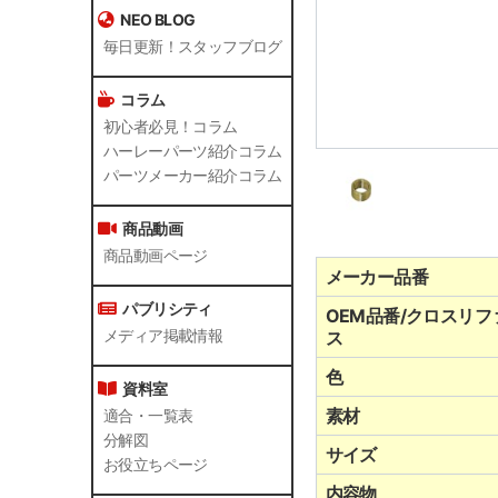
NEO BLOG
毎日更新！スタッフブログ
コラム
初心者必見！コラム
ハーレーパーツ紹介コラム
パーツメーカー紹介コラム
商品動画
商品動画ページ
メーカー品番
パブリシティ
OEM品番/クロスリフ
メディア掲載情報
ス
色
資料室
素材
適合・一覧表
分解図
サイズ
お役立ちページ
内容物