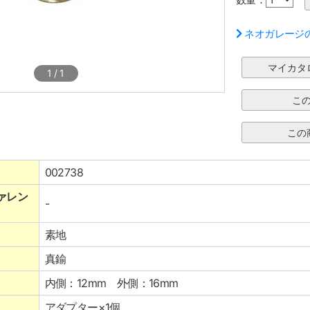
ネオガレージ
1
/
1
002738
ァレン
-
素地
真鍮
内側：12mm 外側：16mm
アダプター×1個