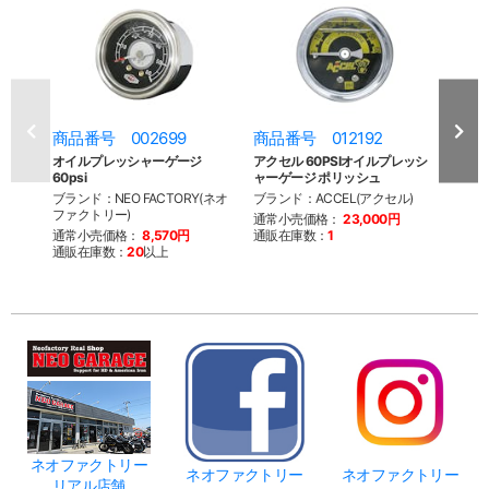
商品番号 002699
商品番号 012192
商品
オイルプレッシャーゲージ
アクセル 60PSIオイルプレッシ
クラ
60psi
ャーゲージ ポリッシュ
ン 66
ブランド：NEO FACTORY(ネオ
ブランド：ACCEL(アクセル)
ブランド
ファクトリー)
Par
通常小売価格：
23,000円
ルパー
通常小売価格：
8,570円
通販在庫数：
1
通販在庫数：
20
以上
通常
通販
ネオファクトリー
ネオファクトリー
ネオファクトリー
リアル店舗