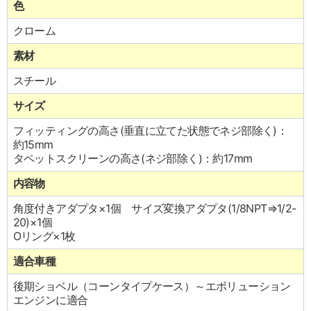
色
クローム
素材
スチール
サイズ
フィッティングの高さ(垂直に立てた状態でネジ部除く)：
約15mm
タペットスクリーンの高さ(ネジ部除く)：約17mm
内容物
角度付きアダプタ×1個 サイズ変換アダプタ(1/8NPT⇒1/2-
20)×1個
Oリング×1枚
適合車種
後期ショベル（コーンタイプケース）～エボリューション
エンジンに適合