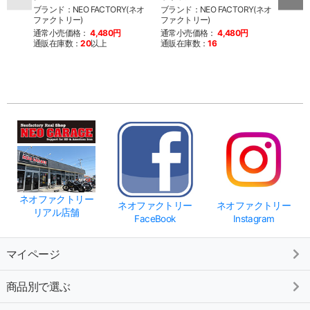
ブランド：NEO FACTORY(ネオ
ブランド：NEO FACTORY(ネオ
ブラン
ファクトリー)
ファクトリー)
ファク
通常小売価格：
4,480円
通常小売価格：
4,480円
通常
通販在庫数：
20
以上
通販在庫数：
16
通販
ネオファクトリー
ネオファクトリー
ネオファクトリー
リアル店舗
FaceBook
Instagram
マイページ
商品別で選ぶ