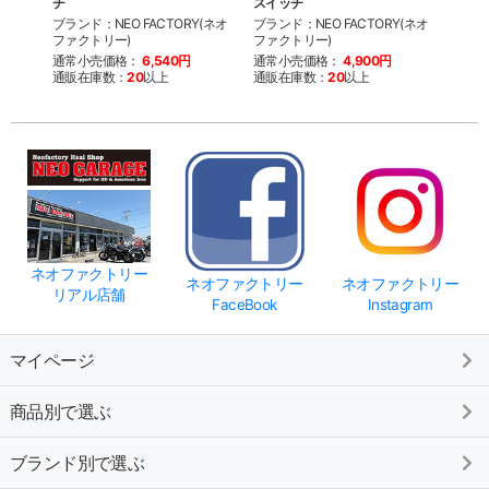
チ
スイッチ
ク
ブランド：NEO FACTORY(ネオ
ブランド：NEO FACTORY(ネオ
ブラン
ファクトリー)
ファクトリー)
ファク
通常小売価格：
6,540円
通常小売価格：
4,900円
通常
通販在庫数：
20
以上
通販在庫数：
20
以上
通販
ネオファクトリー
ネオファクトリー
ネオファクトリー
リアル店舗
FaceBook
Instagram
マイページ
商品別で選ぶ
ブランド別で選ぶ