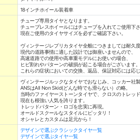
18インチホイール装着車
チューブ専用タイヤとなります。
チューブレスホイールにはチューブを入れてご使用下
現在ご使用のタイヤサイズを必ずご確認下さい。
ヴィンテージレプリカタイヤ全般につきましては耐久度
現代の道路事情に適した設計では御座いませんので、
高速道路での使用や高車重モデルにお使いの場合、
ヒビ割れやパターンの破損が起こる場合がございます
これらの症状においての交換、返品、保証対応には応
ヴィンテージルックなタイヤでおなじみ、コッカー社
ANSはAll Non Skid(どんな時でも滑らない）の略。
当時のファイヤーストーンタイヤで、クロスのトレッド
現在も根強い人気を誇ります。
トレッドパターン・ロゴを忠実に再現。
オールドスクールなスタイルにピッタリ！
オシャレとカスタムは足元から！
デザインで選ぶクラシックタイヤ一覧
デザインで選ぶタイヤ一覧