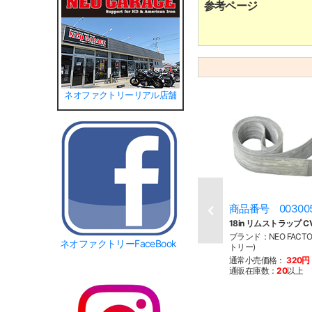
参考ページ
ネオファクトリーリアル店舗
商品番号 00300
18in リムストラップ C
ブランド：NEO FACT
ネオファクトリーFaceBook
トリー)
通常小売価格：
320円
通販在庫数：
20
以上