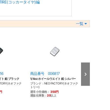
IRE(コッカータイヤ)編
一覧
16
商品番号 006817
商品番号 008
イト 鉛 ブラック
1/4oz ホイールウエイト 鉛 シルバー
1/4oz ホイール
ック
TORY(ネオファク
ブランド：NEO FACTORY(ネオファク
トリー)
ブランド：NEO F
トリー)
0円
通常小売価格：
350円
通販在庫数：
20
以上
通常小売価格：
2
通販在庫数：
20
以