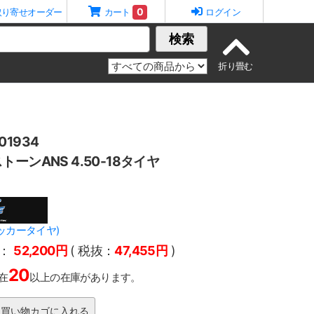
0
取り寄せオーダー
カート
ログイン
検索
1934
ーンANS 4.50-18タイヤ
(コッカータイヤ)
：
52,200円
( 税抜：
47,455円
)
20
在
以上の在庫があります。