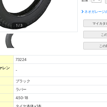
ネオガレージ
1
/
3
73224
ァレン
-
ブラック
ラバー
4.50-18
タイヤ本体×1本