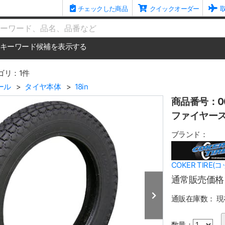
チェックした商品
クイックオーダー
me
キーワード候補を表示する
ゴリ：1件
ール
タイヤ本体
18in
商品番号：00
ファイヤースト
ブランド：
COKER TIRE
通常販売価格
通販在庫数：
現
数量：