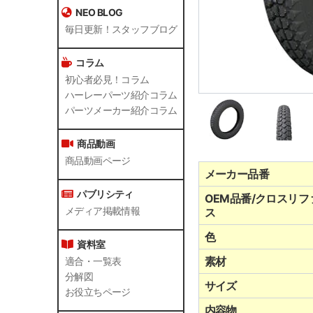
NEO BLOG
毎日更新！スタッフブログ
コラム
初心者必見！コラム
ハーレーパーツ紹介コラム
パーツメーカー紹介コラム
商品動画
商品動画ページ
メーカー品番
パブリシティ
OEM品番/クロスリフ
メディア掲載情報
ス
色
資料室
素材
適合・一覧表
分解図
サイズ
お役立ちページ
内容物