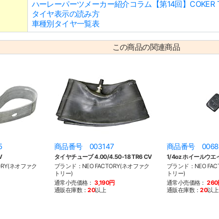
ハーレーパーツメーカー紹介コラム【第14回】COKER T
タイヤ表示の読み方
車種別タイヤ一覧表
この商品の関連商品
5
商品番号 003147
商品番号 0068
V
タイヤチューブ 4.00/4.50-18 TR6 CV
1/4oz ホイールウエ
ORY(ネオファク
ブランド：NEO FACTORY(ネオファク
ブランド：NEO FAC
トリー)
トリー)
通常小売価格：
3,190円
通常小売価格：
26
通販在庫数：
20
以上
通販在庫数：
20
以上