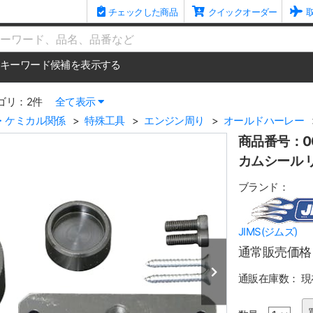
チェックした商品
クイックオーダー
me
キーワード候補を表示する
ゴリ：2件
全て表示
・ケミカル関係
特殊工具
エンジン周り
オールドハーレー
商品番号：00
カムシール 
ブランド：
JIMS(ジムズ)
通常販売価格
通販在庫数：
現