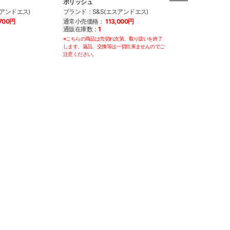
ポリッシュ
83162-51 70-99y
スアンドエス)
ブランド：S&S(エスアンドエス)
ブランド：S&S(
,700円
通常小売価格：
113,000円
通常小売価格：
1
通販在庫数：
1
通販在庫数：
7
※こちらの商品は売切れ次第、取り扱いを終了
します。返品、交換等は一切出来ませんのでご
注意ください。