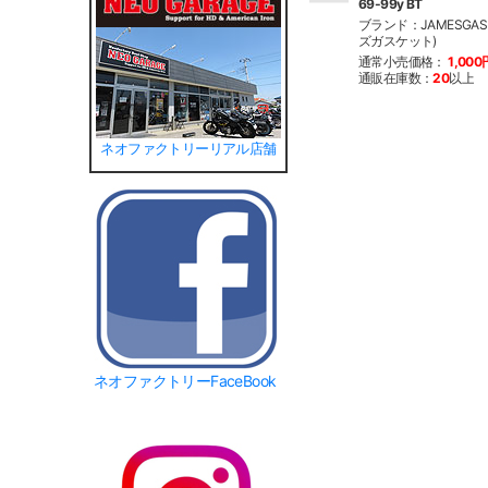
69-99y BT
ブランド：JAMESGAS
ズガスケット)
通常小売価格：
1,000
通販在庫数：
20
以上
ネオファクトリーリアル店舗
ネオファクトリーFaceBook