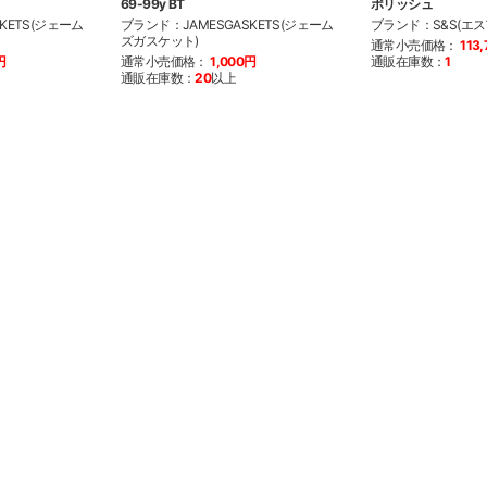
69-99y BT
ポリッシュ
KETS(ジェーム
ブランド：JAMESGASKETS(ジェーム
ブランド：S&S(エ
ズガスケット)
通常小売価格：
113
円
通常小売価格：
1,000円
通販在庫数：
1
通販在庫数：
20
以上