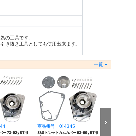
る為の工具です。
の引き抜き工具としても使用出来ます。
一覧
44
商品番号 014345
商品番号 022
ー 73-92y BT用
S&S ビレットカムカバー 93-99y BT用
S&S カムシャフ