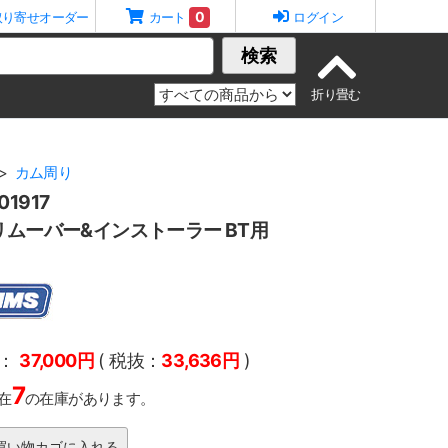
0
取り寄せオーダー
カート
ログイン
検索
カム周り
1917
リムーバー&インストーラー BT用
：
37,000円
( 税抜：
33,636円
)
7
在
の在庫があります。