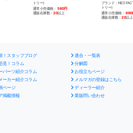
トリー)
ブランド：NEO FAC
トリー)
通常小売価格：
560円
通販在庫数：
20
以上
通常小売価格：
69
通販在庫数：
20
以上
新！スタッフブログ
適合・一覧表
必見！コラム
分解図
ーパーツ紹介コラム
お役立ちページ
メーカー紹介コラム
メルマガの登録はこちら
画ページ
ディーラー紹介
ア掲載情報
業販問い合わせ