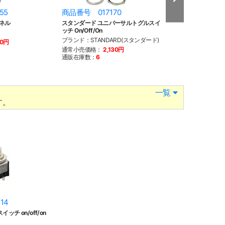
55
商品番号 017170
商品番号 026
ネル
スタンダード ユニバーサルトグルスイ
モーターロック 新
ッチ On/Off/On
ミ1インチ
ブランド：STANDARD(スタンダード)
ブランド：Motor 
50円
ク)
通常小売価格：
2,130円
通販在庫数：
6
通常小売価格：
4
通販在庫数：
13
一覧
す。
14
ッチ on/off/on