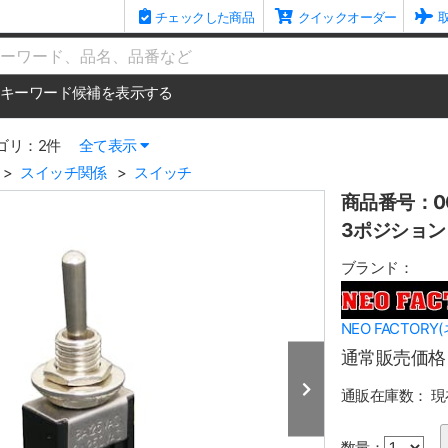
チェックした商品
クイックオーダー
me
キーワード候補を表示する
ゴリ：2件
全て表示
スイッチ関係
スイッチ
商品番号：00
3ポジション 
ブランド：
NEO FACTOR
通常販売価格
通販在庫数：
現
数量：