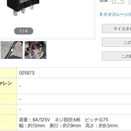
ネオガレージ
1
/
4
001873
ァレン
-
-
-
容量：6A/125V ネジ部径:M6 ピッチ:0.75
幅：約13mm 奥行：約7.9mm 高さ：約9.5mm