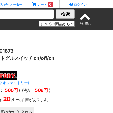
0
取り寄せオーダー
カート
ログイン
検索
1873
トグルスイッチ on/off/on
Y(ネオファクトリー)
：
560円
( 税抜：
509円
)
20
在
以上の在庫があります。