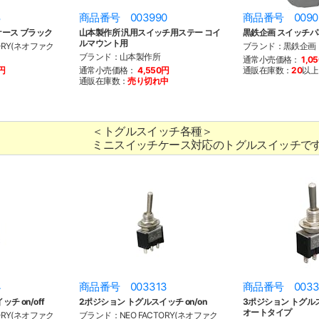
8
商品番号 003990
商品番号 0090
ケース ブラック
山本製作所 汎用スイッチ用ステー コイ
黒鉄企画 スイッチパ
ルマウント用
ORY(ネオファク
ブランド：黒鉄企画
ブランド：山本製作所
通常小売価格：
1,0
0円
通常小売価格：
4,550円
通販在庫数：
20
以上
通販在庫数：
売り切れ中
＜トグルスイッチ各種＞
ミニスイッチケース対応のトグルスイッチで
4
商品番号 003313
商品番号 0033
チ on/off
2ポジション トグルスイッチ on/on
3ポジション トグルスイ
オートタイプ
ORY(ネオファク
ブランド：NEO FACTORY(ネオファク