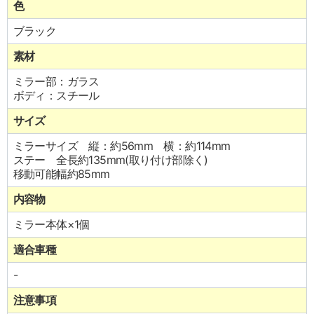
色
ブラック
素材
ミラー部：ガラス
ボディ：スチール
サイズ
ミラーサイズ 縦：約56mm 横：約114mm
ステー 全長約135mm(取り付け部除く)
移動可能幅約85mm
内容物
ミラー本体×1個
適合車種
-
注意事項