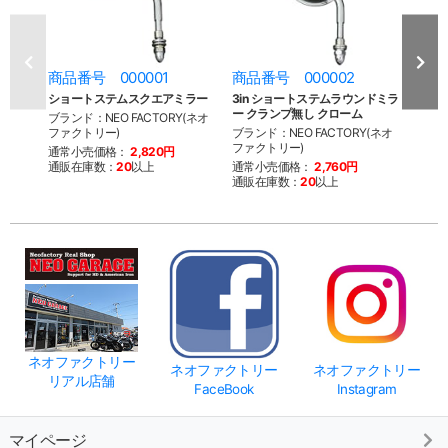
商品番号 000001
商品番号 000002
商品
ショートステムスクエアミラー
3in ショートステムラウンドミラ
4in
ー クランプ無し クローム
ー ク
ブランド：NEO FACTORY(ネオ
ファクトリー)
ブランド：NEO FACTORY(ネオ
ブラン
ファクトリー)
ファク
通常小売価格：
2,820円
通販在庫数：
20
以上
通常小売価格：
2,760円
通常
通販在庫数：
20
以上
通販
ネオファクトリー
ネオファクトリー
ネオファクトリー
リアル店舗
FaceBook
Instagram
マイページ