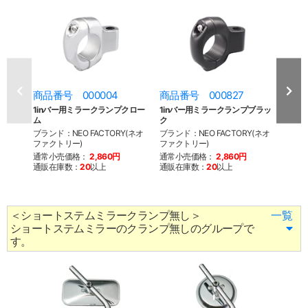
商品番号 000004
商品番号 000827
商品
1inバー用ミラークランプクロー
1inバー用ミラークランプブラッ
ステ
ム
ク
ブラ
ブランド：NEO FACTORY(ネオ
ブランド：NEO FACTORY(ネオ
ブラン
ファクトリー)
ファクトリー)
ファク
通常小売価格：
2,860円
通常小売価格：
2,860円
通常
通販在庫数：
20
以上
通販在庫数：
20
以上
通販
＜ショートステムミラークランプ無し＞
一覧
ショートステムミラーのクランプ無しのグループで
す。