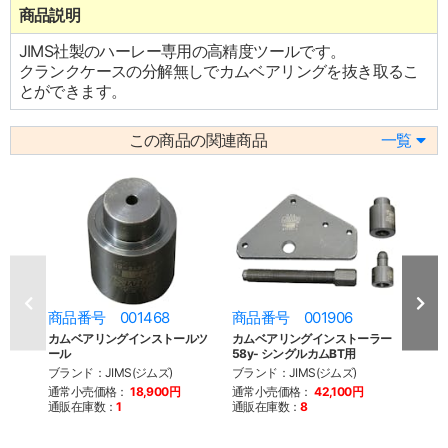
商品説明
JIMS社製のハーレー専用の高精度ツールです。
クランクケースの分解無しでカムベアリングを抜き取るこ
とができます。
この商品の関連商品
一覧
商品番号 001468
商品番号 001906
商品
カムベアリングインストールツ
カムベアリングインストーラー
ジム
ール
58y- シングルカムBT用
アリング
ブランド：JIMS(ジムズ)
ブランド：JIMS(ジムズ)
ブラン
通常小売価格：
18,900円
通常小売価格：
42,100円
通常
通販在庫数：
1
通販在庫数：
8
通販