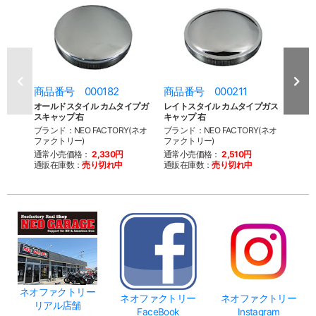
商品番号 000182
商品番号 000211
商品
オールドスタイル カムタイプガ
レイトスタイル カムタイプガス
スキ
スキャップ 右
キャップ 右
ブラン
ブランド：NEO FACTORY(ネオ
ブランド：NEO FACTORY(ネオ
ファク
ファクトリー)
ファクトリー)
通常
通常小売価格：
2,330円
通常小売価格：
2,510円
通販
通販在庫数：
売り切れ中
通販在庫数：
売り切れ中
ネオファクトリー
ネオファクトリー
ネオファクトリー
リアル店舗
FaceBook
Instagram