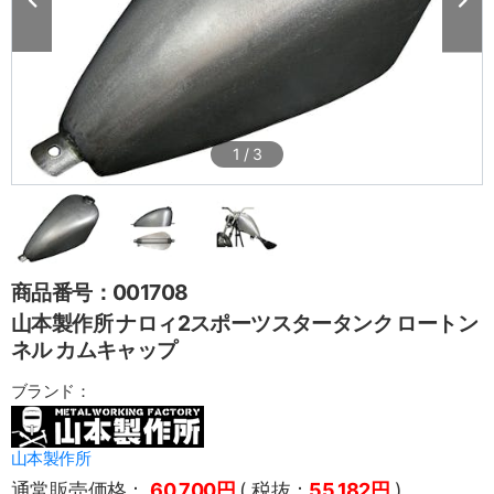
1
/
3
商品番号：001708
山本製作所 ナロィ2スポーツスタータンク ロートン
ネル カムキャップ
ブランド：
山本製作所
通常販売価格：
60,700円
( 税抜：
55,182円
)