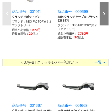
商品番号 001011
商品番号 009699
商品
クラッチピボットピン
58in クラッチケーブル ブラック
62i
5速 BT用
5速 B
ブランド：NEO FACTORY(ネオ
ファクトリー)
ブランド：NEO FACTORY(ネオ
ブラン
ファクトリー)
ファク
通常小売価格：
270円
通販在庫数：
20
以上
通常小売価格：
7,730円
通常
通販在庫数：
20
以上
通販
※こち
を終了
来ませ
＜07y-BTクラッチレバー色違い＞
一覧
商品番号 001667
商品番号 001668
クラッチレバー ポリッシュ 96-
クラッチレバー クローム 96-