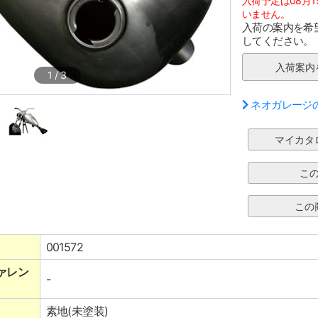
入荷予定は08月
いません。
入荷の案内を希
してください。
1
/
3
ネオガレージ
001572
ァレン
-
素地(未塗装)