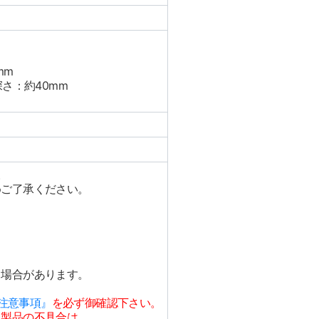
mm
さ：約40mm
。
めご了承ください。
る場合があります。
注意事項』
を必ず御確認下さい。
た製品の不具合は