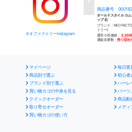
商品番号 00018
オールドスタイル カ
ップ 右
ブランド：NEO FACT
トリー)
ネオファクトリーInstagram
通常小売価格：
2,33
通販在庫数：
売り切れ
マイページ
毎日更
商品別で選ぶ
初心者
ブランド別で選ぶ
ハーレ
買い物カゴの中身を見る
パーツ
クイックオーダー
商品動
取り寄せオーダー
メディ
買い物カゴの使い方