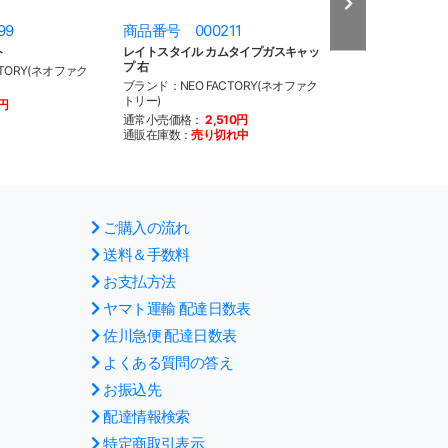
99
商品番号 000211
商品番号 000
ト
レイトスタイル カムタイプガスキャッ
1/4NPT ガソリ
プ 右
TORY(ネオファク
ブランド：PAUGH
ブランド：NEO FACTORY(ネオファク
通常小売価格：
1
トリー)
0円
通販在庫数：
20
以
通常小売価格：
2,510円
通販在庫数：
売り切れ中
ご購入の流れ
送料＆手数料
お支払方法
ヤマト運輸 配達日数表
佐川急便 配達日数表
よくある質問の答え
お振込先
配達情報検索
特定商取引表示