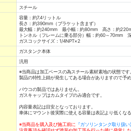
スチール
容量：約7.4リットル
長さ：約390mm（ブラケット含まず）
最大幅：約240mm 最小幅：約80mm 高さ：約220
トンネル（フレームに乗る部分）幅：約60～70mm 深
ガスコックサイズ：1/4NPT×2
ガスタンク本体
汎用
※当商品は加工ベースの為スチール素材素地の状態です
製品の特性上錆が発生してある場合がありますので予
パウコの製品ではありません。
ガスキャップはカムタイプのみ適合です。
内容量表記は目安となっております。
車体にマウント後実際に使える容量は表記より低くな
※当商品を購入及び施工前に
『ガソリンタンク取り扱い
注意事項を確認せず塗装や加工等を行った後に発覚し