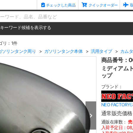
チェックした商品
クイックオーダー
me
キーワード候補を表示する
ゴリ：1件
ガソリンタンク周り
ガソリンタンク本体
汎用タイプ
カム
商品番号：00
ミディアムト
ップ
ブランド：
NEO FACTOR
通常販売価格
通販在庫数：
売
入荷予定日：08