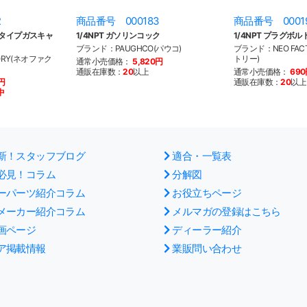
2
商品番号 000183
商品番号 0001
ムタイプガスキャ
1/4NPT ガソリンコック
1/4NPT プラグボル
ブランド：PAUGHCO(パウコ)
ブランド：NEO FAC
ORY(ネオファク
トリー)
通常小売価格：
5,820円
通販在庫数：
20
以上
通常小売価格：
69
0円
通販在庫数：
20
以上
中
新！スタッフブログ
適合・一覧表
必見！コラム
分解図
ーパーツ紹介コラム
お役立ちページ
メーカー紹介コラム
メルマガの登録はこちら
画ページ
ディーラー紹介
ア掲載情報
業販問い合わせ