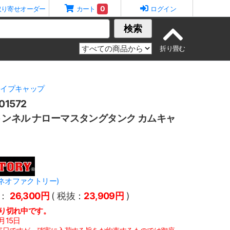
0
取り寄せオーダー
カート
ログイン
検索
タイプキャップ
1572
ンネル ナローマスタングタンク カムキャ
Y(ネオファクトリー)
：
26,300円
( 税抜：
23,909円
)
り切れ中です。
月15日