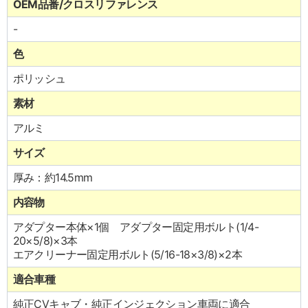
OEM品番/クロスリファレンス
-
色
ポリッシュ
素材
アルミ
サイズ
厚み：約14.5mm
内容物
アダプター本体×1個 アダプター固定用ボルト(1/4-
20×5/8)×3本
エアクリーナー固定用ボルト(5/16-18×3/8)×2本
適合車種
純正CVキャブ・純正インジェクション車両に適合