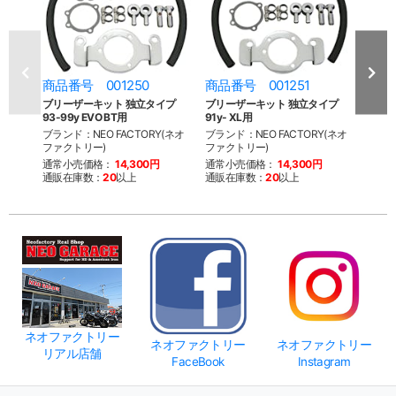
商品番号 001250
商品番号 001251
商品
ブリーザーキット 独立タイプ
ブリーザーキット 独立タイプ
ブリ
93-99y EVO BT用
91y- XL用
99y-
ブランド：NEO FACTORY(ネオ
ブランド：NEO FACTORY(ネオ
ブラン
ファクトリー)
ファクトリー)
ファク
通常小売価格：
14,300円
通常小売価格：
14,300円
通常
通販在庫数：
20
以上
通販在庫数：
20
以上
通販
ネオファクトリー
ネオファクトリー
ネオファクトリー
リアル店舗
FaceBook
Instagram