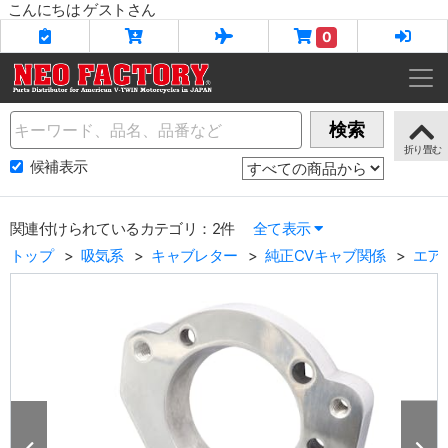
こんにちは ゲストさん
0
Name
検索
候補表示
関連付けられているカテゴリ：2件
全て表示
トップ
吸気系
キャブレター
純正CVキャブ関係
エア