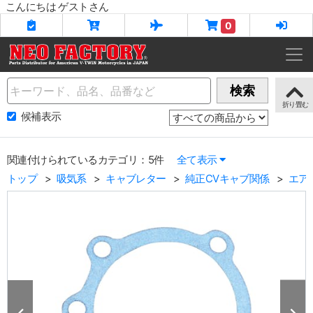
こんにちは ゲストさん
0
Name
検索
候補表示
関連付けられているカテゴリ：5件
全て表示
トップ
吸気系
キャブレター
純正CVキャブ関係
エア