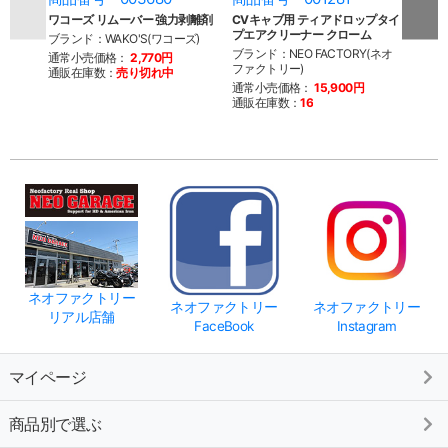
ワコーズ リムーバー 強力剥離剤
CVキャブ用 ティアドロップタイ
CVキ
プエアクリーナー クローム
クリー
ブランド：WAKO'S(ワコーズ)
ブランド：NEO FACTORY(ネオ
ブラン
通常小売価格：
2,770円
ファクトリー)
ファク
通販在庫数：
売り切れ中
通常小売価格：
15,900円
通常
通販在庫数：
16
通販
ネオファクトリー
ネオファクトリー
ネオファクトリー
リアル店舗
FaceBook
Instagram
マイページ
商品別で選ぶ