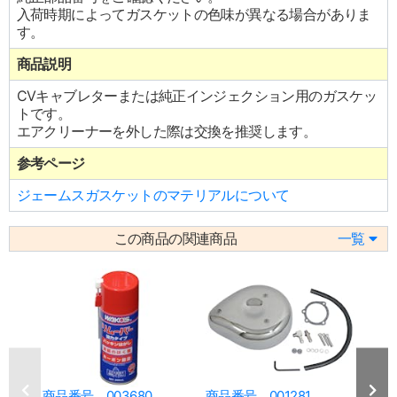
入荷時期によってガスケットの色味が異なる場合がありま
す。
商品説明
CVキャブレターまたは純正インジェクション用のガスケッ
トです。
エアクリーナーを外した際は交換を推奨します。
参考ページ
ジェームスガスケットのマテリアルについて
この商品の関連商品
一覧
商品番号 003680
商品番号 001281
商品