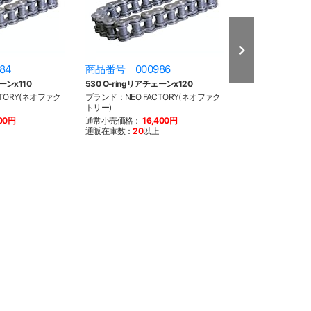
84
商品番号 000986
商品番号 000
ーンx110
530 O-ringリアチェーンx120
530 X-ringリア
TORY(ネオファク
ブランド：NEO FACTORY(ネオファク
ブランド：NEO F
トリー)
トリー)
100円
通常小売価格：
16,400円
通常小売価格：
1
通販在庫数：
20
以上
通販在庫数：
20
以