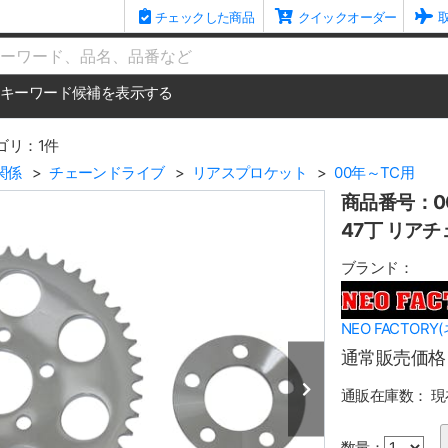
チェックした商品
クイックオーダー
me
キーワード候補を表示する
ゴリ：1件
関係
チェーンドライブ
リアスプロケット
00年～TC用
商品番号：00
47丁 リア
ブランド：
NEO FACTOR
通常販売価格
通販在庫数：
現
数量：