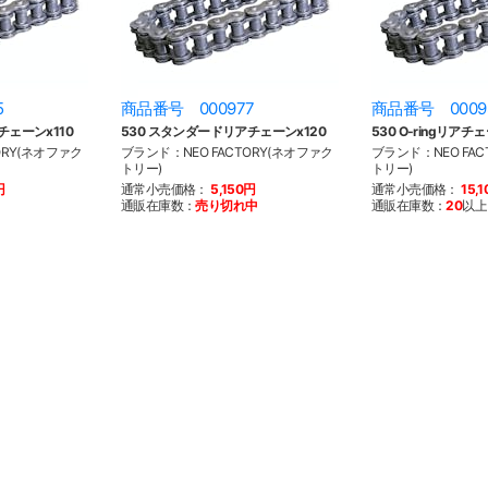
5
商品番号 000977
商品番号 0009
チェーンx110
530 スタンダードリアチェーンx120
530 O-ringリアチェ
ORY(ネオファク
ブランド：NEO FACTORY(ネオファク
ブランド：NEO FAC
トリー)
トリー)
円
通常小売価格：
5,150円
通常小売価格：
15,
通販在庫数：
売り切れ中
通販在庫数：
20
以上