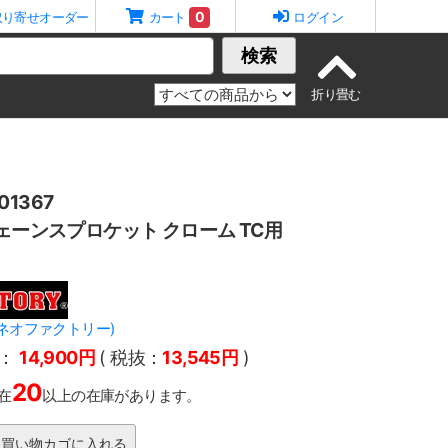
0
取り寄せオーダー
カート
ログイン
検索
1367
チェーンスプロケット クローム TC用
Y(ネオファクトリー)
：
14,900円
( 税抜：
13,545円
)
20
在
以上の在庫があります。