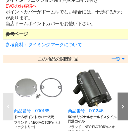
ダイナSイグニッション独立点火用コイル付き
EVOのお客様へ
ポイントカバーがドーム型でない場合には、干渉する恐れ
があります。
当店ドームポイントカバーをお使い下さい。
参考ページ
参考資料：タイミングマークについて
この商品の関連商品
一覧
商品番号 000188
商品番号 001246
商品
ドームポイントカバー 2穴
5Ω オリジナルオールドスタイル
クリ
同爆コイル
2穴
ブランド：NEO FACTORY(ネオ
ファクトリー)
ブランド：NEO FACTORY(ネオ
ブラン