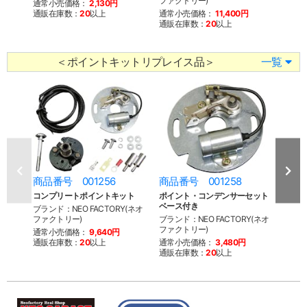
ファクトリー)
ファク
通常小売価格：
2,130円
通販在庫数：
20
以上
通常小売価格：
11,400円
通常
通販在庫数：
20
以上
通販
＜ポイントキットリプレイス品＞
一覧
商品番号 001256
商品番号 001258
商品
コンプリートポイントキット
ポイント・コンデンサーセット
ポイ
ベース付き
ブランド：NEO FACTORY(ネオ
ブラン
ファクトリー)
ブランド：NEO FACTORY(ネオ
ファク
ファクトリー)
通常小売価格：
9,640円
通常
通販在庫数：
20
以上
通常小売価格：
3,480円
通販
通販在庫数：
20
以上