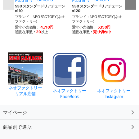
530 スタンダードリアチェーン
530 スタンダードリアチェーン
530 
x110
x120
ブラン
ブランド：NEO FACTORY(ネオ
ブランド：NEO FACTORY(ネオ
ファク
ファクトリー)
ファクトリー)
通常
通常小売価格：
4,710円
通常小売価格：
5,150円
通販
通販在庫数：
20
以上
通販在庫数：
売り切れ中
ネオファクトリー
ネオファクトリー
ネオファクトリー
リアル店舗
FaceBook
Instagram
マイページ
商品別で選ぶ