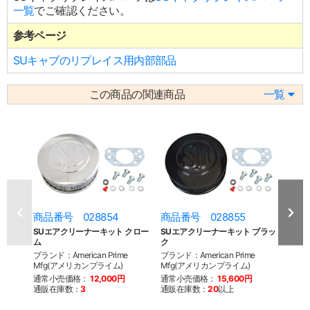
一覧
でご確認ください。
参考ページ
SUキャブのリプレイス用内部部品
この商品の関連商品
一覧
商品番号 028854
商品番号 028855
商品
SUエアクリーナーキット クロー
SUエアクリーナーキット ブラッ
SUエ
ム
ク
クロ
ブランド：American Prime
ブランド：American Prime
ブランド
Mfg(アメリカンプライム)
Mfg(アメリカンプライム)
Mfg
通常小売価格：
12,000円
通常小売価格：
15,600円
通常
通販在庫数：
3
通販在庫数：
20
以上
通販