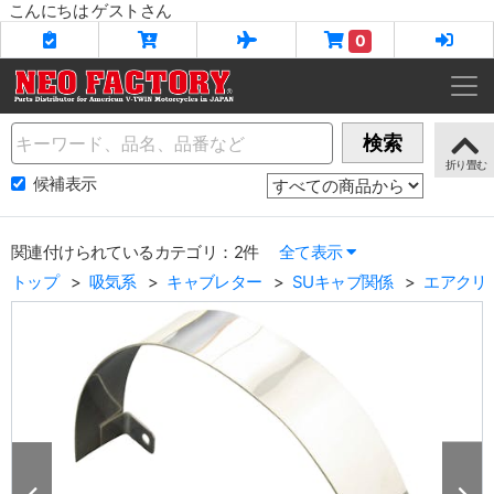
こんにちは ゲストさん
0
Name
検索
候補表示
関連付けられているカテゴリ：2件
全て表示
トップ
吸気系
キャブレター
SUキャブ関係
エアクリ