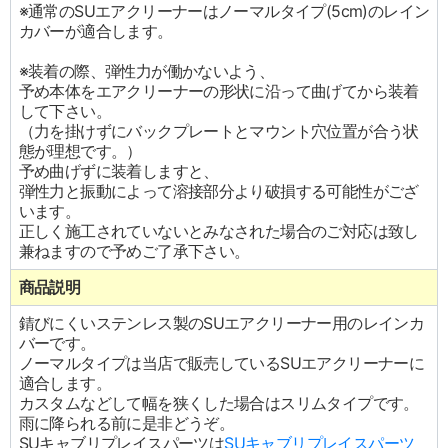
※通常のSUエアクリーナーはノーマルタイプ(5cm)のレイン
カバーが適合します。
※装着の際、弾性力が働かないよう、
予め本体をエアクリーナーの形状に沿って曲げてから装着
して下さい。
（力を掛けずにバックプレートとマウント穴位置が合う状
態が理想です。）
予め曲げずに装着しますと、
弾性力と振動によって溶接部分より破損する可能性がござ
います。
正しく施工されていないとみなされた場合のご対応は致し
兼ねますので予めご了承下さい。
商品説明
錆びにくいステンレス製のSUエアクリーナー用のレインカ
バーです。
ノーマルタイプは当店で販売しているSUエアクリーナーに
適合します。
カスタムなどして幅を狭くした場合はスリムタイプです。
雨に降られる前に是非どうぞ。
SUキャブリプレイスパーツは
SUキャブリプレイスパーツ