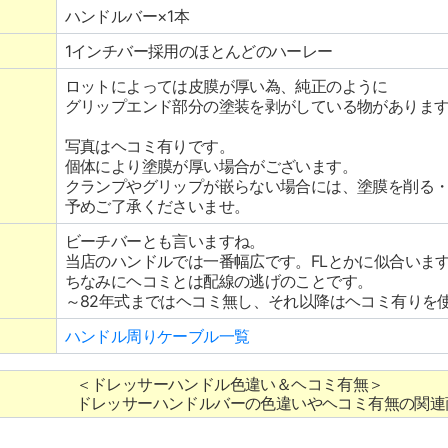
ハンドルバー×1本
1インチバー採用のほとんどのハーレー
ロットによっては皮膜が厚い為、純正のように
グリップエンド部分の塗装を剥がしている物がありま
写真はヘコミ有りです。
個体により塗膜が厚い場合がございます。
クランプやグリップが嵌らない場合には、塗膜を削る
予めご了承くださいませ。
ビーチバーとも言いますね。
当店のハンドルでは一番幅広です。FLとかに似合いま
ちなみにヘコミとは配線の逃げのことです。
～82年式まではヘコミ無し、それ以降はヘコミ有りを
ハンドル周りケーブル一覧
＜ドレッサーハンドル色違い＆ヘコミ有無＞
ドレッサーハンドルバーの色違いやヘコミ有無の関連