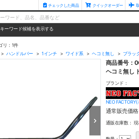
チェックした商品
クイックオーダー
me
キーワード候補を表示する
ゴリ：1件
ハンドルバー
1インチ
ワイド系
ヘコミ無し
ブラッ
商品番号：00
ヘコミ無し 
ブランド：
NEO FACTOR
通常販売価格
通販在庫数：
現
数量：