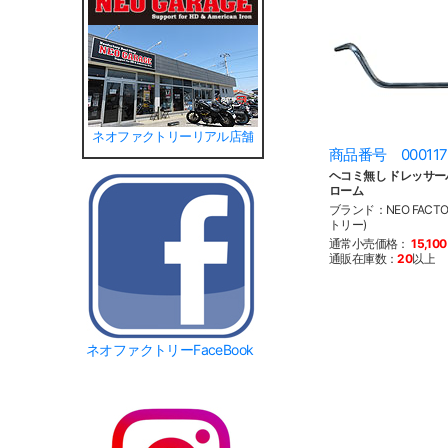
ネオファクトリーリアル店舗
商品番号 000117
ヘコミ無し ドレッサー
ローム
ブランド：NEO FACT
トリー)
通常小売価格：
15,10
通販在庫数：
20
以上
ネオファクトリーFaceBook