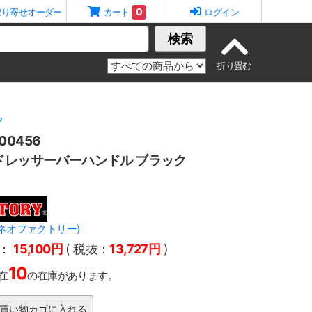
0
取り寄せオーダー
カート
ログイン
検索
ク
0456
ドレッサーバーハンドル ブラック
Y(ネオファクトリー)
：
15,100円
( 税抜：
13,727円
)
10
在
の在庫があります。