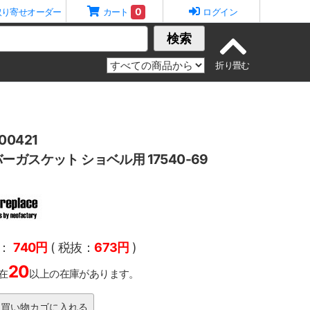
0
取り寄せオーダー
カート
ログイン
検索
0421
ガスケット ショベル用 17540-69
：
740円
( 税抜：
673円
)
20
在
以上の在庫があります。