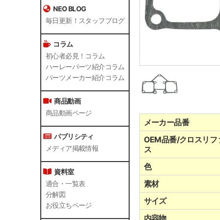
NEO BLOG
毎日更新！スタッフブログ
コラム
初心者必見！コラム
ハーレーパーツ紹介コラム
パーツメーカー紹介コラム
商品動画
商品動画ページ
メーカー品番
パブリシティ
OEM品番/クロスリフ
メディア掲載情報
ス
色
資料室
素材
適合・一覧表
分解図
サイズ
お役立ちページ
内容物