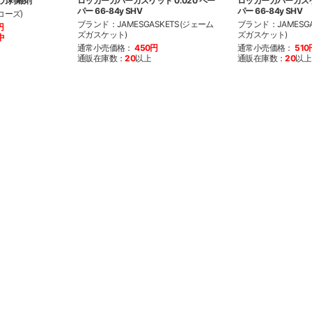
強力剥離剤
ロッカーカバーガスケット 0.020 ペー
ロッカーカバーガスケッ
パー 66-84y SHV
パー 66-84y SHV
コーズ)
ブランド：JAMESGASKETS(ジェーム
ブランド：JAMESGA
円
ズガスケット)
ズガスケット)
中
通常小売価格：
450円
通常小売価格：
510
通販在庫数：
20
以上
通販在庫数：
20
以上