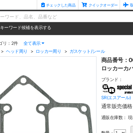
チェックした商品
クイックオーダー
me
キーワード候補を表示する
ゴリ：2件
全て表示
ヘッド周り
ロッカー周り
ガスケット/シール
商品番号：00
ロッカーカバー
ブランド：
SR(エスアール)
通常販売価格
通販在庫数：
現
数量：