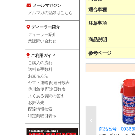
メールマガジン
適合車種
メルマガの登録はこちら
注意事項
ディーラー紹介
ディーラー紹介
商品説明
業販問い合わせ
参考ページ
ご利用ガイド
ご購入の流れ
送料＆手数料
お支払方法
ヤマト運輸 配達日数表
佐川急便 配達日数表
よくある質問の答え
お振込先
配達情報検索
特定商取引表示
商品番号 00368