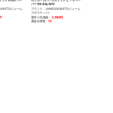
ト 0.031 ペー
ロッカーカバーガスケット ビードペー
ロッカーカバーガスケ
パー 66-84y SHV
84y SHV
SKETS(ジェーム
ブランド：JAMESGASKETS(ジェーム
ブランド：JAMES
ズガスケット)
ズガスケット)
円
通常小売価格：
2,590円
通常小売価格：
4
通販在庫数：
15
通販在庫数：
19