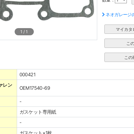
ネオガレージ
1
/
1
000421
ァレン
OEM17540-69
-
ガスケット専用紙
-
ガスケット×1枚