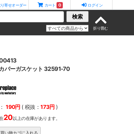
0
取り寄せオーダー
カート
ログイン
検索
0413
バーガスケット 32591-70
：
190円
( 税抜：
173円
)
20
在
以上の在庫があります。