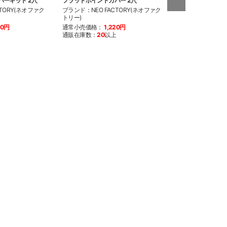
ーキット 2穴
フラットポイントカバー 2穴
ワコーズ リムーバ
TORY(ネオファク
ブランド：NEO FACTORY(ネオファク
ブランド：WAKO'
トリー)
通常小売価格：
2
70円
通常小売価格：
1,220円
通販在庫数：
売り
通販在庫数：
20
以上