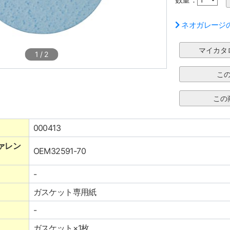
ネオガレージ
1
/
2
000413
ァレン
OEM32591-70
-
ガスケット専用紙
-
ガスケット×1枚