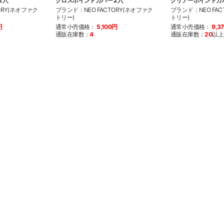
2穴
クロスポイントカバー 2穴
クリアーポイントカバ
ORY(ネオファク
ブランド：NEO FACTORY(ネオファク
ブランド：NEO FAC
トリー)
トリー)
円
通常小売価格：
5,100円
通常小売価格：
9,3
通販在庫数：
4
通販在庫数：
20
以上