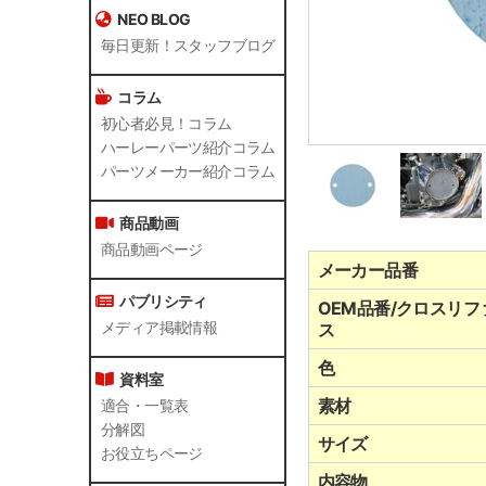
NEO BLOG
毎日更新！スタッフブログ
コラム
初心者必見！コラム
ハーレーパーツ紹介コラム
パーツメーカー紹介コラム
商品動画
商品動画ページ
メーカー品番
パブリシティ
OEM品番/クロスリフ
メディア掲載情報
ス
色
資料室
素材
適合・一覧表
分解図
サイズ
お役立ちページ
内容物