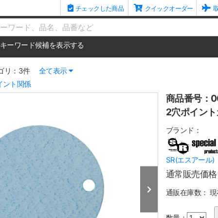
チェックした商品
クイックオーダー
me
キーワード候補を表示する
ゴリ：3件
全て表示
イント関係
商品番号：00
2穴ポイントカ
ブランド：
SR(エスアール)
通常販売価格
通販在庫数：
現
数量：