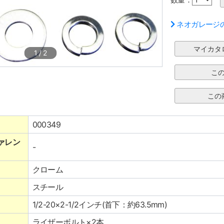
ネオガレージ
1
/
2
000349
ァレン
-
クローム
スチール
1/2-20×2-1/2インチ(首下：約63.5mm)
ライザーボルト×2本