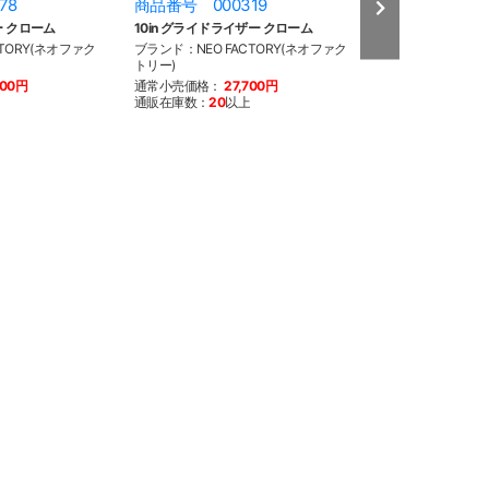
78
商品番号 000319
商品番号 000
ー クローム
10in グライドライザー クローム
4in グライドライ
TORY(ネオファク
ブランド：NEO FACTORY(ネオファク
ブランド：NEO F
トリー)
トリー)
400円
通常小売価格：
27,700円
通常小売価格：
1
通販在庫数：
20
以上
通販在庫数：
5