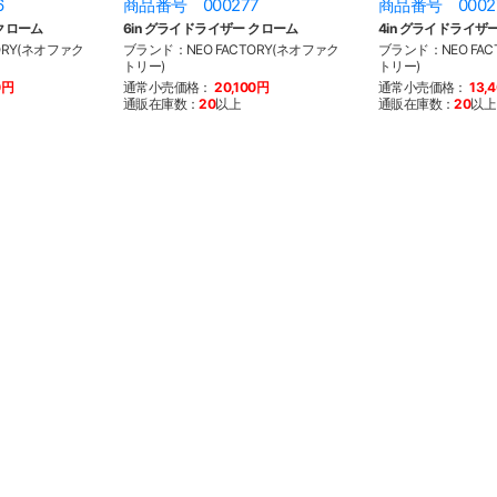
6
商品番号 000277
商品番号 0002
 クローム
6in グライドライザー クローム
4in グライドライザ
ORY(ネオファク
ブランド：NEO FACTORY(ネオファク
ブランド：NEO FAC
トリー)
トリー)
0円
通常小売価格：
20,100円
通常小売価格：
13,
通販在庫数：
20
以上
通販在庫数：
20
以上