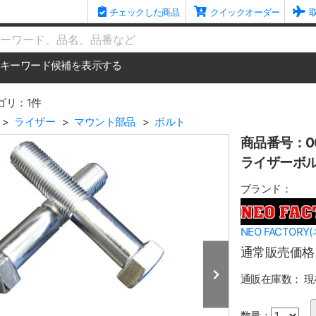
チェックした商品
クイックオーダー
me
キーワード候補を表示する
ゴリ：1件
ライザー
マウント部品
ボルト
商品番号：00
ライザーボルトセ
ブランド：
NEO FACTOR
通常販売価格
通販在庫数：
現
数量：