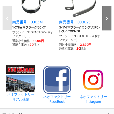
商品番号 000341
商品番号 003025
商品
1-7/8in マフラークランプ
3-1/4 マフラークランプ ステン
TOR
レス 65293-58
ランプ 
ブランド：NEO FACTORY(ネオ
ファクトリー)
ブランド：NEO FACTORY(ネオ
ブラン
ファクトリー)
通常小売価格：
1,090円
通常
通販在庫数：
20
以上
通常小売価格：
3,820円
通販
通販在庫数：
20
以上
ネオファクトリー
ネオファクトリー
ネオファクトリー
リアル店舗
FaceBook
Instagram