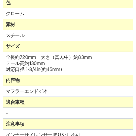
色
クローム
素材
スチール
サイズ
全長約720mm 太さ（真ん中）約83mm
テール高約130mm
対応口径:1-3/4in(約45mm)
内容物
マフラーエンド×1本
適合車種
-
注意事項
インナーサイレンサー取り外し不可