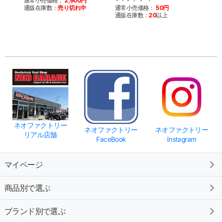
通常小売価格：
2,900円
通販在庫数：
売り切れ中
通常小売価格：
50円
通常
通販在庫数：
20
以上
通販
ネオファクトリー
ネオファクトリー
ネオファクトリー
リアル店舗
FaceBook
Instagram
マイページ
商品別で選ぶ
ブランド別で選ぶ