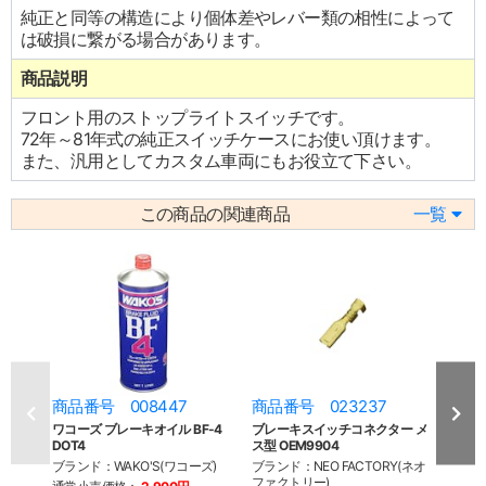
純正と同等の構造により個体差やレバー類の相性によって
は破損に繋がる場合があります。
商品説明
フロント用のストップライトスイッチです。
72年～81年式の純正スイッチケースにお使い頂けます。
また、汎用としてカスタム車両にもお役立て下さい。
この商品の関連商品
一覧
商品番号 008447
商品番号 023237
商品
ワコーズ ブレーキオイル BF-4
ブレーキスイッチコネクター メ
ドラ
DOT4
ス型 OEM9904
レーキ
ブランド：WAKO'S(ワコーズ)
ブランド：NEO FACTORY(ネオ
ブランド
ファクトリー)
ッグ