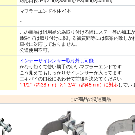
対応口径:1-1/2in(約38mm)/1-3/4in(約45mm)
マフラーエンド本体×1本
-
この商品は汎用品の為取り付ける際にステー等の加工
(弊社では取り付けに関する御質問等には御案内致しかね
車検に対応しておりません。
公道使用不可。
インナーサイレンサー取り外し可能
かなり短くて使い勝手のいいマフラーエンドです。
こう見えてもしっかりサイレンサーが入ってます。
エキパイの口径にあわせて前後を決めてください。
1-1/2”（約38mm）と1-3/4”（約45mm）に対応
してい
この商品の関連商品