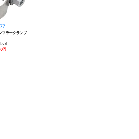
77
プマフラークランプ
ルカ)
50円