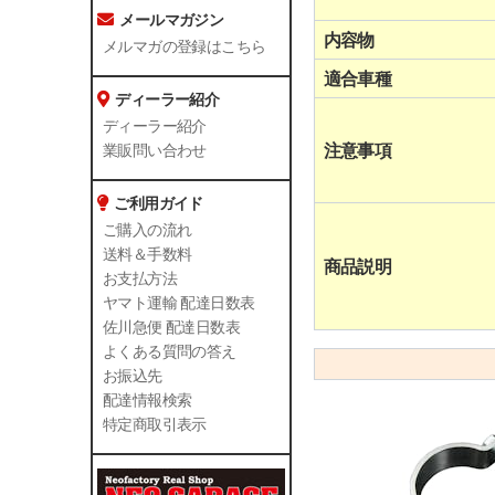
メールマガジン
内容物
メルマガの登録はこちら
適合車種
ディーラー紹介
ディーラー紹介
注意事項
業販問い合わせ
ご利用ガイド
ご購入の流れ
送料＆手数料
商品説明
お支払方法
ヤマト運輸 配達日数表
佐川急便 配達日数表
よくある質問の答え
お振込先
配達情報検索
特定商取引表示