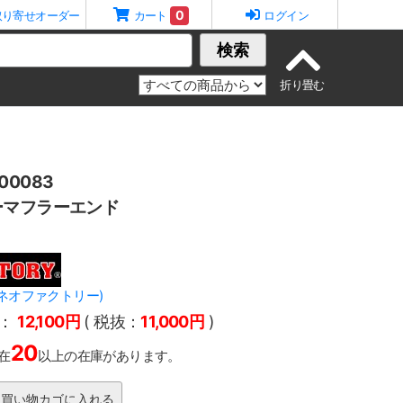
0
取り寄せオーダー
カート
ログイン
検索
0083
ーマフラーエンド
Y(ネオファクトリー)
：
12,100円
( 税抜：
11,000円
)
20
在
以上の在庫があります。