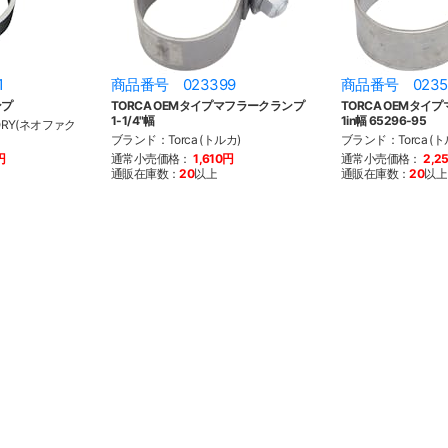
1
商品番号 023399
商品番号 0235
ンプ
TORCA OEMタイプマフラークランプ
TORCA OEMタイ
1-1/4"幅
1in幅 65296-95
ORY(ネオファク
ブランド：Torca (トルカ)
ブランド：Torca (ト
円
通常小売価格：
1,610円
通常小売価格：
2,2
通販在庫数：
20
以上
通販在庫数：
20
以上