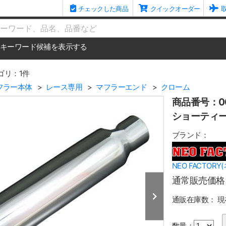
チェックした商品
クイックオーダー
me
キーワード候補を表示する
ゴリ：1件
フラー本体
レース専用
マフラーエンド
クローム
商品番号：00
ショーティ
ブランド：
NEO FACTOR
通常販売価格
通販在庫数：
現
数量：