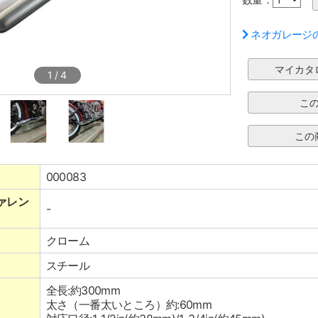
ネオガレージ
1
/
4
000083
ァレン
-
クローム
スチール
全長:約300mm
太さ（一番太いところ）約:60mm