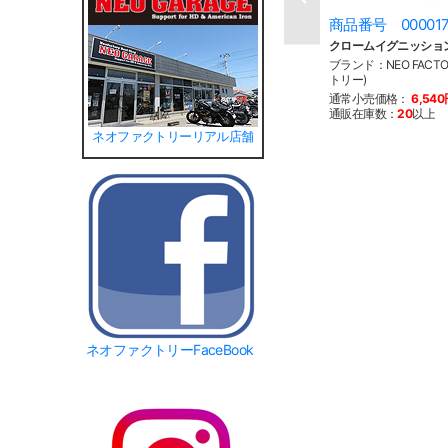
商品番号 00001
クロームイグニッショ
ブランド：NEO FACT
トリー)
通常小売価格：
6,54
通販在庫数：
20
以上
ネオファクトリーリアル店舗
ネオファクトリーFaceBook