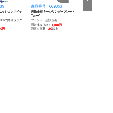
39
商品番号 009053
商品番号 009
ニッションスイッ
黒鉄企画 キーシリンダープレート
黒鉄企画 キーシ
Type-1
Type-2
TORY(ネオファク
ブランド：黒鉄企画
ブランド：黒鉄企
通常小売価格：
1,100円
通常小売価格：
1
00円
通販在庫数：
20
以上
通販在庫数：
20
以