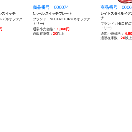
7
商品番号 000074
商品番号 0006
ンスイッチ
1ホール スイッチプレート
レイトスタイルイグ
チ
ORY(ネオファク
ブランド：NEO FACTORY(ネオファク
トリー)
ブランド：NEO FAC
トリー)
0円
通常小売価格：
1,040円
通販在庫数：
20
以上
通常小売価格：
4,9
通販在庫数：
20
以上