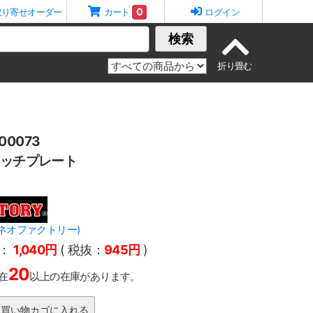
0
取り寄せオーダー
カート
ログイン
検索
0073
イッチプレート
Y(ネオファクトリー)
：
1,040円
( 税抜：
945円
)
20
在
以上の在庫があります。