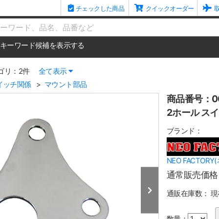
チェックした商品
クイックオーダー
me
キーワード候補を表示する
ゴリ：2件
全て表示
イッチ関係
マウント部品
商品番号：00
2ホール ス
ブランド：
NEO FACTOR
通常販売価格
通販在庫数：
現
数量：