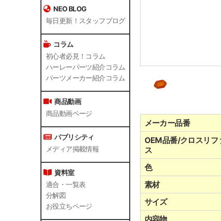
NEO BLOG
毎日更新！スタッフブログ
コラム
初心者必見！コラム
ハーレーパーツ紹介コラム
パーツメーカー紹介コラム
商品動画
商品動画ページ
メーカー品番
パブリシティ
OEM品番/クロスリフ
メディア掲載情報
ス
色
資料室
素材
適合・一覧表
分解図
サイズ
お役立ちページ
内容物