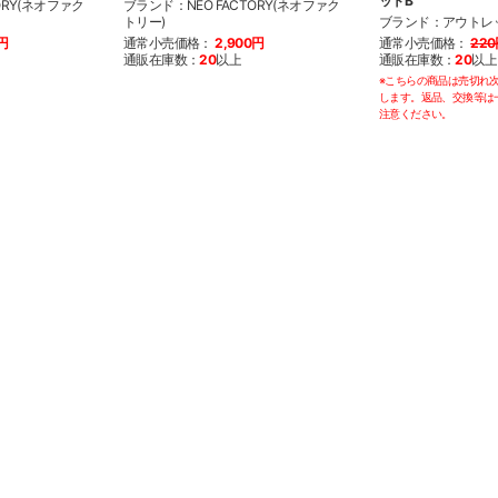
ットB
ORY(ネオファク
ブランド：NEO FACTORY(ネオファク
トリー)
ブランド：アウトレ
0円
通常小売価格：
2,900円
通常小売価格：
22
通販在庫数：
20
以上
通販在庫数：
20
以上
※こちらの商品は売切れ
します。返品、交換等は
注意ください。