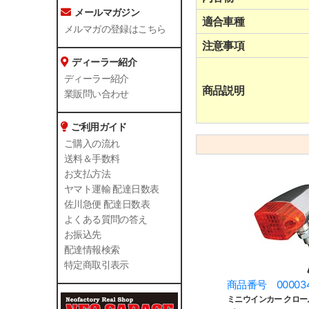
メールマガジン
適合車種
メルマガの登録はこちら
注意事項
ディーラー紹介
ディーラー紹介
商品説明
業販問い合わせ
ご利用ガイド
ご購入の流れ
送料＆手数料
お支払方法
ヤマト運輸 配達日数表
佐川急便 配達日数表
よくある質問の答え
お振込先
配達情報検索
特定商取引表示
商品番号 00003
ミニウインカー クローム