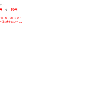
ット
0円
→
50円
次第、取り扱いを終了
一切出来ませんのでご