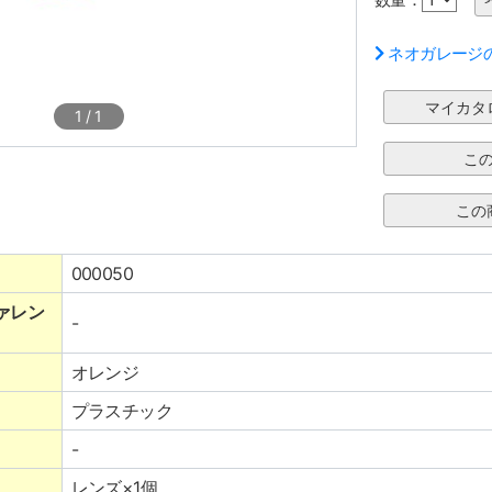
ネオガレージ
1
/
1
000050
ァレン
-
オレンジ
プラスチック
-
レンズ×1個