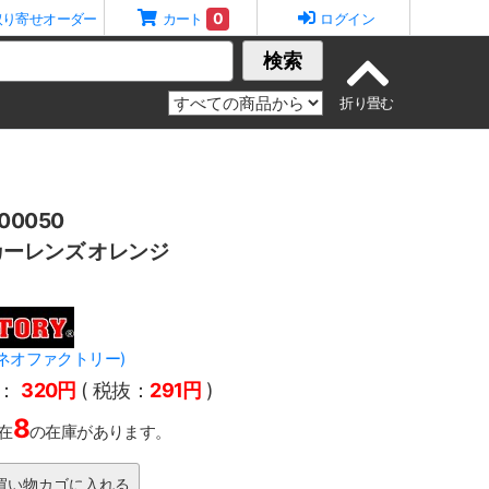
0
取り寄せオーダー
カート
ログイン
検索
0050
ーレンズ オレンジ
Y(ネオファクトリー)
：
320円
( 税抜：
291円
)
8
在
の在庫があります。