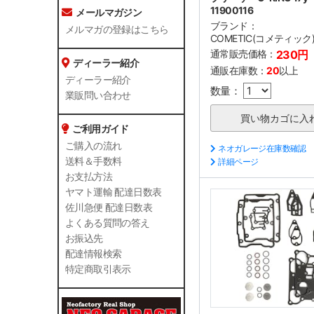
11900116
メールマガジン
ブランド：
メルマガの登録はこちら
COMETIC(コメティック
通常販売価格：
230円
ディーラー紹介
通販在庫数：
20
以上
ディーラー紹介
数量：
業販問い合わせ
ご利用ガイド
ご購入の流れ
ネオガレージ在庫数確認
送料＆手数料
詳細ページ
お支払方法
ヤマト運輸 配達日数表
佐川急便 配達日数表
よくある質問の答え
お振込先
配達情報検索
特定商取引表示