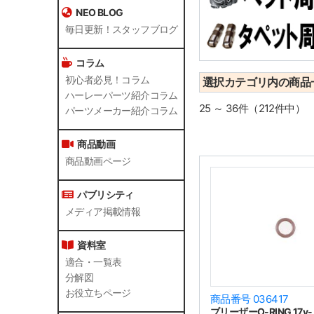
NEO BLOG
毎日更新！スタッフブログ
コラム
初心者必見！コラム
選択カテゴリ内の商品
ハーレーパーツ紹介コラム
25 ～ 36件（212件中）
パーツメーカー紹介コラム
商品動画
商品動画ページ
パブリシティ
メディア掲載情報
資料室
適合・一覧表
分解図
お役立ちページ
商品番号 036417
ブリーザーO-RING 17y-