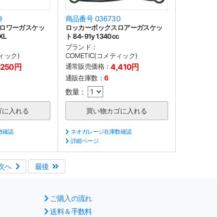
9
商品番号 036730
ロワーガスケッ
ロッカーボックスロアーガスケッ
XL
ト 84-91y 1340cc
ブランド：
ティック)
COMETIC(コメティック)
,250円
通常販売価格：
4,410円
通販在庫数：
6
数量：
数確認
ネオガレージ在庫数確認
詳細ページ
次へ
最後
ご購入の流れ
送料＆手数料