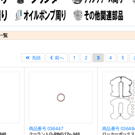
一覧
先頭
前へ
1
2
3
4
5
商品番号 036447
商品番号 03648
 M8
クーラントO-RING 17y- M8
ロッカーボックス