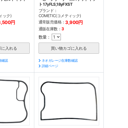
ト 17yFLS,18yFXST
ブランド：
ティック)
COMETIC(コメティック)
3,500円
通常販売価格：
3,900円
通販在庫数：
3
数量：
数確認
ネオガレージ在庫数確認
詳細ページ