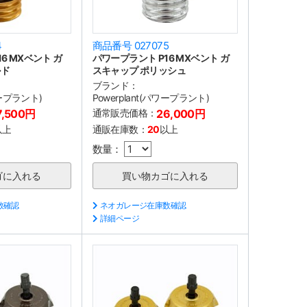
4
商品番号 027075
6 MXベント ガ
パワープラント P16 MXベント ガ
ルド
スキャップ ポリッシュ
ブランド：
ワープラント)
Powerplant(パワープラント)
7,500円
通常販売価格：
26,000円
以上
通販在庫数：
20
以上
数量：
数確認
ネオガレージ在庫数確認
詳細ページ