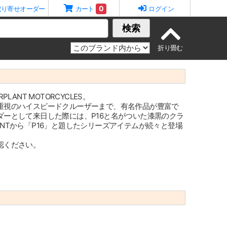
0
取り寄せオーダー
カート
ログイン
検索
NT MOTORCYCLES。
重視のハイスピードクルーザーまで、有名作品が豊富で
ーとして来日した際には、P16と名がついた漆黒のクラ
LANTから「P16」と題したシリーズアイテムが続々と登場
認ください。