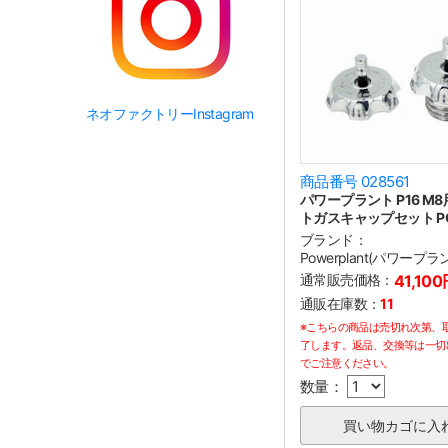
ネオファクトリーInstagram
商品番号 028561
パワープラント P16 M8
トガスキャップセット P
ブランド：
Powerplant(パワープラ
通常販売価格：
41,10
通販在庫数：
11
※こちらの商品は売切れ次第、
了します。返品、交換等は一切
でご注意ください。
数量：