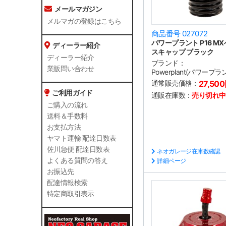
メールマガジン
メルマガの登録はこちら
商品番号 027072
パワープラント P16 MX
ディーラー紹介
スキャップ ブラック
ディーラー紹介
ブランド：
業販問い合わせ
Powerplant(パワープラ
通常販売価格：
27,50
ご利用ガイド
通販在庫数：
売り切れ中
ご購入の流れ
送料＆手数料
お支払方法
ヤマト運輸 配達日数表
佐川急便 配達日数表
ネオガレージ在庫数確認
よくある質問の答え
詳細ページ
お振込先
配達情報検索
特定商取引表示