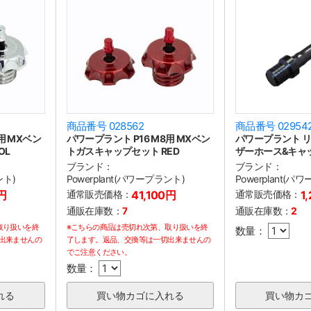
商品番号 028562
商品番号 02954
用 MXベン
パワープラント P16 M8用 MXベン
パワープラント リ
OL
トガスキャップセット RED
ザーホース&キャ
ブランド：
ブランド：
ント)
Powerplant(パワープラント)
Powerplant(パ
0円
通常販売価格：
41,100円
通常販売価格：
1
通販在庫数：
7
通販在庫数：
2
取り扱いを終
※こちらの商品は売切れ次第、取り扱いを終
数量：
出来ませんの
了します。返品、交換等は一切出来ませんの
でご注意ください。
数量：