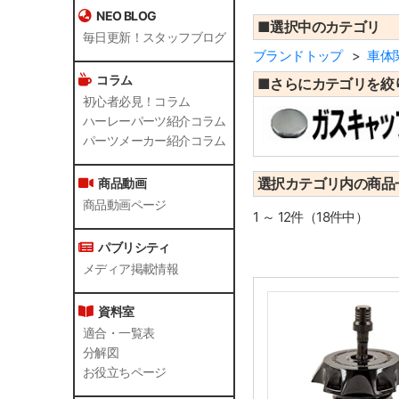
NEO BLOG
■選択中のカテゴリ
毎日更新！スタッフブログ
ブランドトップ
車体
コラム
■さらにカテゴリを絞
初心者必見！コラム
ハーレーパーツ紹介コラム
パーツメーカー紹介コラム
選択カテゴリ内の商品
商品動画
商品動画ページ
1 ～ 12件（18件中）
パブリシティ
メディア掲載情報
資料室
適合・一覧表
分解図
お役立ちページ