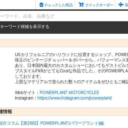
チェックした商品
クイックオーダー
me
キーワード候補を表示する
USカリフォルニアのハリウッドに位置するショップ、POWERPLA
珠玉のビンテージチョッパー＆ボバーから、パフォーマンス
あり、日本国内最大のカスタムショーにおいてもゲストビルダ
ブスタイルFXRがとてもCoolな作品でした。そのPOWERP
しております。
上質なマテリアルで造られた数々のアイテムをぜひともご確
Webサイト：
POWERPLANT MOTORCYCLES
Instagram：
https://www.instagram.com/powerplant/
連情報
コラム【第26回】POWERPLANT(パワープラント)編