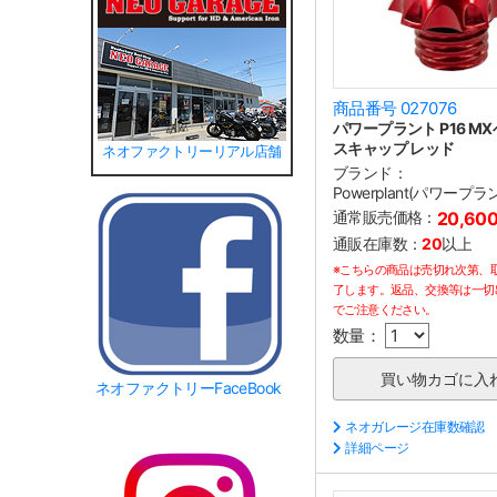
商品番号 027076
パワープラント P16 MX
スキャップ レッド
ネオファクトリーリアル店舗
ブランド：
Powerplant(パワープラ
通常販売価格：
20,60
通販在庫数：
20
以上
※こちらの商品は売切れ次第、
了します。返品、交換等は一切
でご注意ください。
数量：
ネオファクトリーFaceBook
ネオガレージ在庫数確認
詳細ページ