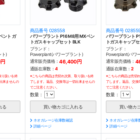
商品番号 028558
商品番号 02855
ベント ガ
パワープラント P16 M8用 MXベン
パワープラント P1
トガスキャップセット BLK
トガスキャップセッ
ブランド：
ブランド：
ント)
Powerplant(パワープラント)
Powerplant(パ
0円
通常販売価格：
46,400円
通常販売価格：
4
通販在庫数：
4
通販在庫数：
2
取り扱いを終
※こちらの商品は売切れ次第、取り扱いを終
※こちらの商品は売切
出来ませんの
了します。返品、交換等は一切出来ませんの
了します。返品、交換
でご注意ください。
でご注意ください。
数量：
数量：
ネオガレージ在庫数確認
ネオガレージ在庫
詳細ページ
詳細ページ