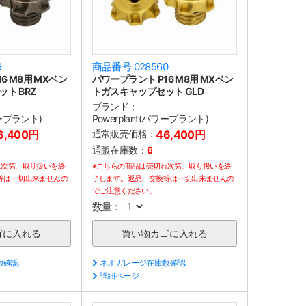
9
商品番号 028560
6 M8用 MXベン
パワープラント P16 M8用 MXベン
ト BRZ
トガスキャップセット GLD
ブランド：
ワープラント)
Powerplant(パワープラント)
6,400円
通常販売価格：
46,400円
通販在庫数：
6
れ次第、取り扱いを終
※こちらの商品は売切れ次第、取り扱いを終
等は一切出来ませんの
了します。返品、交換等は一切出来ませんの
でご注意ください。
数量：
数確認
ネオガレージ在庫数確認
詳細ページ