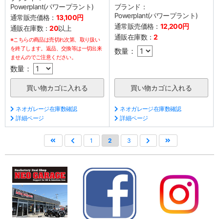
Powerplant(パワープラント)
ブランド：
Powerplant(パワープラント)
通常販売価格：
13,100円
通常販売価格：
12,200円
通販在庫数：
20
以上
通販在庫数：
2
※こちらの商品は売切れ次第、取り扱い
を終了します。返品、交換等は一切出来
数量：
ませんのでご注意ください。
数量：
ネオガレージ在庫数確認
ネオガレージ在庫数確認
詳細ページ
詳細ページ
1
2
3