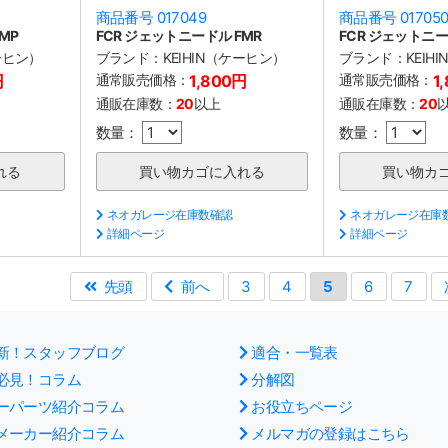
商品番号 017049
商品番号 01705
MP
FCR ジェットニードル FMR
FCR ジェットニー
ケーヒン）
ブランド：
KEIHIN（ケーヒン）
ブランド：
KEIH
円
通常販売価格：
1,800円
通常販売価格：
1
通販在庫数：
20
以上
通販在庫数：
20
数量：
数量：
ネオガレージ在庫数確認
ネオガレージ在庫
詳細ページ
詳細ページ
先頭
前へ
3
4
5
6
7
新！スタッフブログ
適合・一覧表
必見！コラム
分解図
ーパーツ紹介コラム
お役立ちページ
メーカー紹介コラム
メルマガの登録はこちら