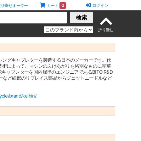
0
取り寄せオーダー
カート
ログイン
検索
シングキャブレターを製造する日本のメーカーです。代
技術によって、マシンのふけあがりを格別なものに昇華
キャブレターを国内屈指のエンジニアであるBITO R&D
ャーなど細部のリプレイス部品からジェットニードルなど
ycle/brand/keihin/