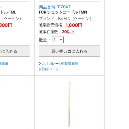
6
商品番号 017047
ドル FML
FCR ジェットニードル FMN
IN（ケーヒン）
ブランド：
KEIHIN（ケーヒン）
,800円
通常販売価格：
1,800円
通販在庫数：
20
以上
数量：
数確認
ネオガレージ在庫数確認
詳細ページ