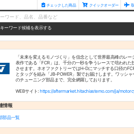
チェックした商品
クイックオーダー
me
キーワード候補を表示する
「未来を変えるモノづくり」を信念として世界最高峰のレー
表作である「FCR」は、千分の一秒を争うレースで培われた
させます。ネオファクトリーではH-Dにマッチする口径のFCR
とタッグを組み「JB-POWER」製でお届けします。ワッシ
のチューニング部品まで、完全網羅しております。
WEBサイト:
https://aftermarket.hitachiastemo.com/ja/motorc
連情報
部部品一覧