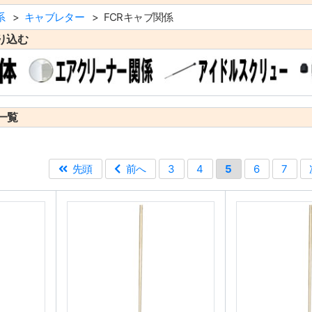
系
キャブレター
FCRキャブ関係
り込む
一覧
先頭
前へ
3
4
5
6
7