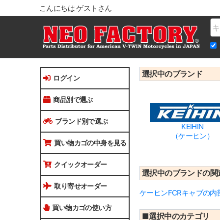
こんにちは ゲストさん
Na
選択中のブランド
ログイン
商品別で選ぶ
ブランド別で選ぶ
KEIHIN
（ケーヒン）
買い物カゴの中身を見る
クイックオーダー
選択中のブランドの関
取り寄せオーダー
ケーヒンFCRキャブの内
買い物カゴの使い方
■選択中のカテゴリ