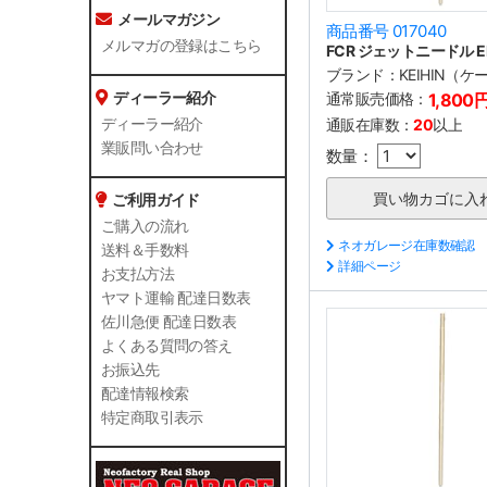
メールマガジン
商品番号 017040
メルマガの登録はこちら
FCR ジェットニードル E
ブランド：
KEIHIN（
ディーラー紹介
通常販売価格：
1,800
ディーラー紹介
通販在庫数：
20
以上
業販問い合わせ
数量：
ご利用ガイド
ご購入の流れ
ネオガレージ在庫数確認
送料＆手数料
詳細ページ
お支払方法
ヤマト運輸 配達日数表
佐川急便 配達日数表
よくある質問の答え
お振込先
配達情報検索
特定商取引表示