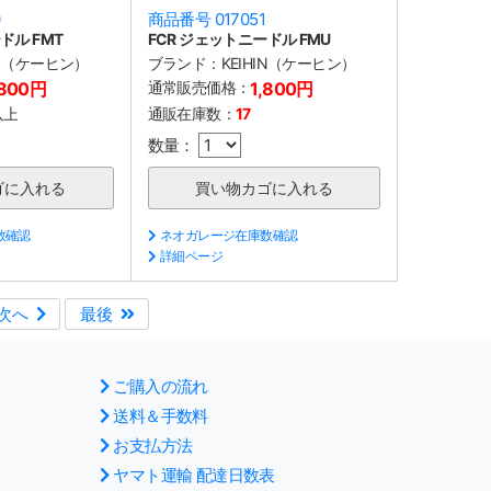
0
商品番号 017051
ドル FMT
FCR ジェットニードル FMU
IN（ケーヒン）
ブランド：
KEIHIN（ケーヒン）
,800円
通常販売価格：
1,800円
以上
通販在庫数：
17
数量：
数確認
ネオガレージ在庫数確認
詳細ページ
次へ
最後
ご購入の流れ
送料＆手数料
お支払方法
ヤマト運輸 配達日数表