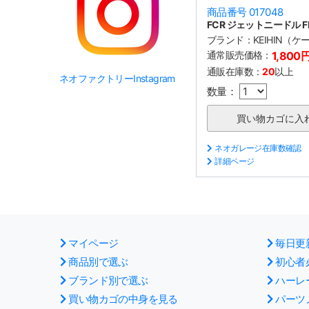
商品番号 017048
FCR ジェットニードル F
ブランド：
KEIHIN（
通常販売価格：
1,800
通販在庫数：
20
以上
ネオファクトリーInstagram
数量：
ネオガレージ在庫数確認
詳細ページ
マイページ
毎日更
商品別で選ぶ
初心者
ブランド別で選ぶ
ハーレ
買い物カゴの中身を見る
パーツ