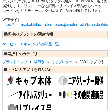
エンジニアであるBITO R&Dとタッグを組み「JB-POWER」製でお
届けします。ワッシャーなど細部のリプレイス部品からジェット
ニードルなどのチューニング部品まで、完全網羅しております。
WEBサイト:
https://aftermarket.hitachiastemo.com/ja/motorcycle/brand/keihin/
選択中のブランドの関連情報
ケーヒンFCRキャブの内部部品一覧
■選択中のカテゴリ
ブランドトップ
吸気系
キャブレター
FCRキャブ関係
■さらにカテゴリを絞り込む