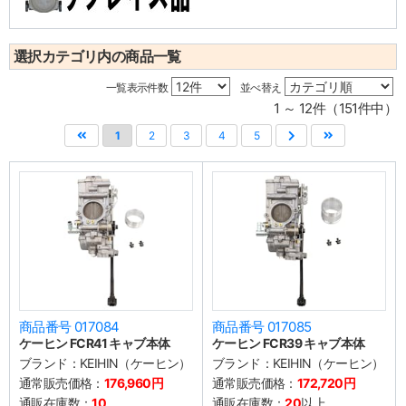
選択カテゴリ内の商品一覧
一覧表示件数
並べ替え
1 ～ 12件（151件中）
1
2
3
4
5
商品番号 017084
商品番号 017085
ケーヒン FCR41 キャブ本体
ケーヒン FCR39 キャブ本体
ブランド：
KEIHIN（ケーヒン）
ブランド：
KEIHIN（ケーヒン）
通常販売価格：
176,960円
通常販売価格：
172,720円
通販在庫数：
10
通販在庫数：
20
以上