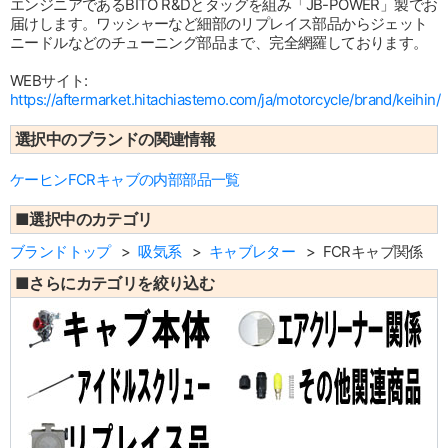
エンジニアであるBITO R&Dとタッグを組み「JB-POWER」製でお
届けします。ワッシャーなど細部のリプレイス部品からジェット
ニードルなどのチューニング部品まで、完全網羅しております。
WEBサイト:
https://aftermarket.hitachiastemo.com/ja/motorcycle/brand/keihin/
選択中のブランドの関連情報
ケーヒンFCRキャブの内部部品一覧
■選択中のカテゴリ
ブランドトップ
吸気系
キャブレター
FCRキャブ関係
■さらにカテゴリを絞り込む