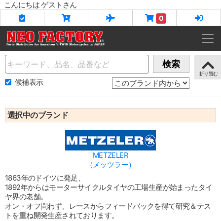
こんにちは ゲストさん
0
Name
検索
候補表示
選択中のブランド
METZELER
（メッツラー）
1863年のドイツに発足、
1892年からはモーターサイクルタイヤの工場生産が始まったタイ
ヤ界の老舗。
オン・オフ問わず、レースからフィードバックを得て研究＆テス
トを重ね開発生産されております。